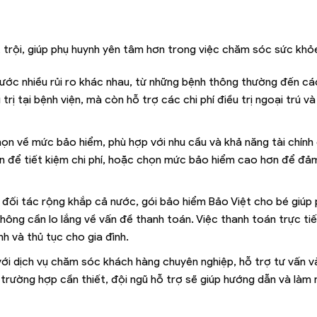
t trội, giúp phụ huynh yên tâm hơn trong việc chăm sóc sức khỏ
ước nhiều rủi ro khác nhau, từ những bệnh thông thường đến cá
 trị tại bệnh viện, mà còn hỗ trợ các chi phí điều trị ngoại trú 
họn về mức bảo hiểm, phù hợp với nhu cầu và khả năng tài chính
ơn để tiết kiệm chi phí, hoặc chọn mức bảo hiểm cao hơn để đả
n đối tác rộng khắp cả nước, gói bảo hiểm Bảo Việt cho bé giúp
hông cần lo lắng về vấn đề thanh toán. Việc thanh toán trực ti
h và thủ tục cho gia đình.
 với dịch vụ chăm sóc khách hàng chuyên nghiệp, hỗ trợ tư vấn v
trường hợp cần thiết, đội ngũ hỗ trợ sẽ giúp hướng dẫn và làm 