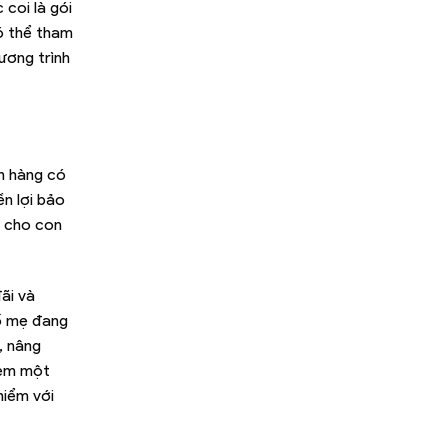
coi là gói
ó thể tham
ương trình
h hàng có
ền lợi bảo
e cho con
ãi và
bố mẹ đang
, nâng
 em một
hiểm với