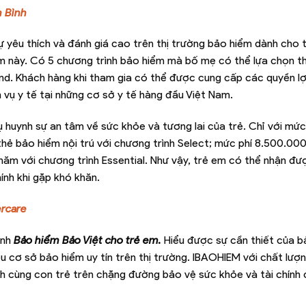
m Bình
ự yêu thích và đánh giá cao trên thị trường bảo hiểm dành cho 
iểm này. Có 5 chương trình bảo hiểm mà bố mẹ có thể lựa chọn t
nd. Khách hàng khi tham gia có thể được cung cấp các quyền lợi
 vụ y tế tại những cơ sở y tế hàng đầu Việt Nam.
huynh sự an tâm về sức khỏe và tương lai của trẻ. Chỉ với mức 
ẻ bảo hiểm nội trú với chương trình Select; mức phí 8.500.00
ăm với chương trình Essential. Như vậy, trẻ em có thể nhận đư
ính khi gặp khó khăn.
ercare
ình
Bảo hiểm Bảo Việt cho trẻ em.
Hiểu được sự cần thiết của b
 cơ sở bảo hiểm uy tín trên thị trường. IBAOHIEM với chất lư
h cùng con trẻ trên chặng đường bảo vệ sức khỏe và tài chính 