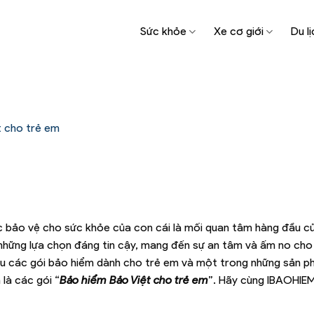
Sức khỏe
Xe cơ giới
Du lị
t cho trẻ em
ệc bảo vệ cho sức khỏe của con cái là mối quan tâm hàng đầu c
 những lựa chọn đáng tin cậy, mang đến sự an tâm và ấm no cho 
hiều các gói bảo hiểm dành cho trẻ em và một trong những sản
 là các gói “
Bảo hiểm Bảo Việt cho trẻ em
”. Hãy cùng IBAOHIEM