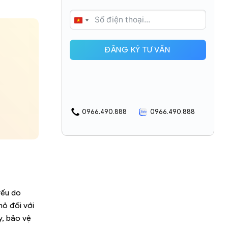
VIETNAM
+84
ĐĂNG KÝ TƯ VẤN
0966.490.888
0966.490.888
yếu do
hỏ đối với
y, bảo vệ