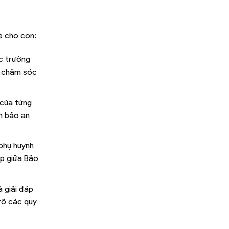
e cho con:
c trường
và chăm sóc
 của từng
m bảo an
 phụ huynh
ếp giữa Bảo
à giải đáp
rõ các quy