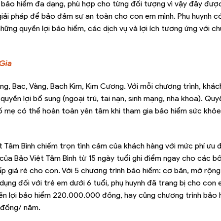
 bảo hiểm đa dạng, phù hợp cho từng đối tượng vì vậy đây được 
giải pháp để bảo đảm sự an toàn cho con em mình. Phụ huynh c
ững quyền lợi bảo hiểm, các dịch vụ và lợi ích tương ứng với ch
 Gia
, Bạc, Vàng, Bạch Kim, Kim Cương. Với mỗi chương trình, khác
quyền lợi bổ sung (ngoại trú, tai nạn, sinh mạng, nha khoa). Quy
 bố mẹ có thể hoàn toàn yên tâm khi tham gia bảo hiểm sức khỏ
 Tâm Bình chiếm trọn tình cảm của khách hàng với mức phí ưu đ
a của Bảo Việt Tâm Bình từ 15 ngày tuổi ghi điểm ngay cho các 
 giá rẻ cho con. Với 5 chương trình bảo hiểm:
cơ bản, mở rộng
dụng đối với trẻ em dưới 6 tuổi, phụ huynh đã trang bị cho con
yền lợi bảo hiểm 220.000.000 đồng, hay cũng chương trình bảo 
0 đồng/ năm.