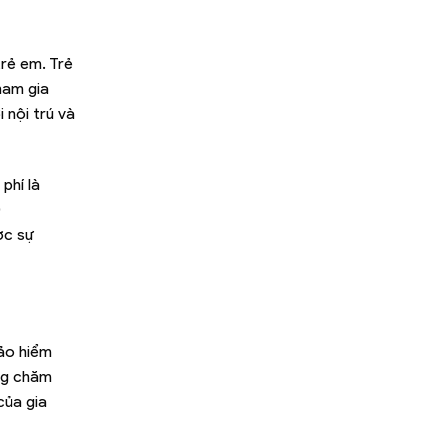
trẻ em. Trẻ
ham gia
 nội trú và
phí là
0
ợc sự
ảo hiểm
ợng chăm
của gia