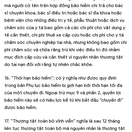
mà người có tên trên hợp đồng bảo hiểm chi trả cho bác
sĩ chuyên khoa, bác sĩ điều trị hoặc bác sĩ đa khoa hoặc
bệnh viện cho những điều trị y tế, phẫu thuật hoặc dịch vụ
chăm sóc của y tá bao gồm cả các chi phí cho vật dụng y
tế cần thiết, chi phí thuê xe cấp cứu hoặc chi phí cho y tá
chăm sóc chuyên nghiệp tại nhà, nhưng không bao gồm chi
phí chăm sóc và chữa răng trừ khi việc điều trị đó nhằm
mục đích cấp cứu và cần thiết vì nguyên nhân thương tật
do tai nạn đối với răng tự nhiên chắc khỏe.
16. “Thời hạn bảo hiểm”: có ý nghĩa như được quy định
trong bản Phụ lục bảo hiểm bị giới hạn bởi thời hạn tối đa
của một chuyến đi. Ngoại trừ mục 9 và phần 2, quyền lợi
bảo hiểm này sẽ có hiệu lực kể từ khi bắt đầu “chuyến đi”
được bảo hiểm.
17. “Thương tật toàn bộ vĩnh viễn” nghĩa là sau 12 tháng
liên tục thương tật toàn bộ mà nguyên nhân là thương tật