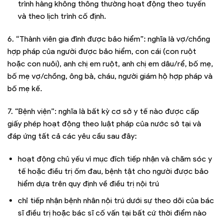
trình hàng không thông thường hoạt động theo tuyến
và theo lịch trình cố định.
6. “Thành viên gia đình được bảo hiểm”: nghĩa là vợ/chồng
hợp pháp của người được bảo hiểm, con cái (con ruột
hoặc con nuôi), anh chị em ruột, anh chị em dâu/rể, bố mẹ,
bố mẹ vợ/chồng, ông bà, cháu, người giám hộ hợp pháp và
bố mẹ kế.
7. “Bệnh viện”: nghĩa là bất kỳ cơ sở y tế nào được cấp
giấy phép hoạt động theo luật pháp của nước sở tại và
đáp ứng tất cả các yêu cầu sau đây:
hoạt động chủ yếu vì mục đích tiếp nhận và chăm sóc y
tế hoặc điều trị ốm đau, bệnh tật cho người được bảo
hiểm dựa trên quy định về điều trị nội trú
chỉ tiếp nhận bệnh nhân nội trú dưới sự theo dõi của bác
sĩ điều trị hoặc bác sĩ cố vấn tại bất cứ thời điểm nào