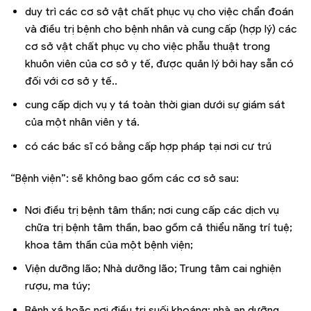
duy trì các cơ sở vật chất phục vụ cho việc chẩn đoán
và điều trị bệnh cho bệnh nhân và cung cấp (hợp lý) các
cơ sở vật chất phục vụ cho việc phẫu thuật trong
khuôn viên của cơ sở y tế, được quản lý bởi hay sẵn có
đối với cơ sở y tế..
cung cấp dịch vụ y tá toàn thời gian dưới sự giám sát
của một nhân viên y tá.
có các bác sĩ có bằng cấp hợp pháp tại nơi cư trú
“Bệnh viện”: sẽ không bao gồm các cơ sở sau:
Nơi điều trị bệnh tâm thần; nơi cung cấp các dịch vụ
chữa trị bệnh tâm thần, bao gồm cả thiểu năng trí tuệ;
khoa tâm thần của một bệnh viện;
Viện dưỡng lão; Nhà dưỡng lão; Trung tâm cai nghiện
rượu, ma túy;
Bệnh xá hoặc nơi điều trị suối khoáng; nhà an dưỡng,