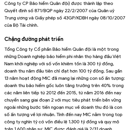
Công ty CP Bảo hiểm Quân đội) được thành lập theo
Quyết định số 871/BQP ngày 22/2/2007 của Quân uỷ
Trung ương và Giấy phép số 43GP/KDBH ngày 08/10/2007
của Bộ Tài chính.
Chặng đường phát triển
Tổng Công ty Cổ phần Bảo hiểm Quân đội là một trong
những Doanh nghiệp bảo hiểm phi nhân thọ hàng đầu Việt
Nam khởi nghiệp với số vốn khiêm tốn là 300 tỷ đồng,
doanh thu năm đầu tiên chỉ đạt hơn 100 tỷ đồng. Sau gần
13 năm hoạt động MIC đã mang lại những con số ấn tượng:
doanh thu bảo hiểm gốc luôn tăng trưởng trên 40% trong
các năm liên tiếp từ 2012 đến 2015, từ năm 2016 đến nay
chuyển sang giai đoạn 2 với mục tiêu phát triển bền vững
ngoài những bước tiến ngoạn mục về doanh thu đó là con
số ấn tượng về lợi nhuận. Tính đến nay MIC nằm trong top
công ty nghìn tỷ có vốn điều lệ 1.300 tỷ đồng và quy mô
trên 1,600 nhân sự. MIC được đánh giá là 2/31 doanh