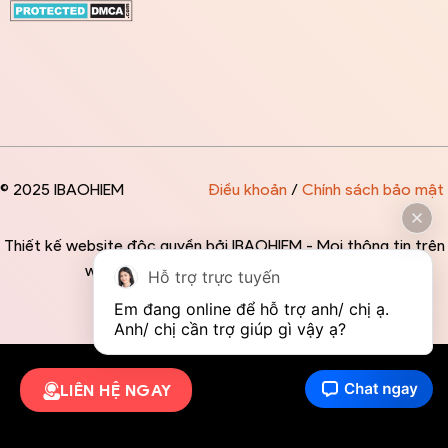
© 2025 IBAOHIEM
Điều khoản
/
Chính sách bảo mật
Thiết kế website độc quyền bởi IBAOHIEM - Mọi thông tin trên
website đều mang tính chất tham khảo
Hỗ trợ trực tuyến
Em đang online để hỗ trợ anh/ chị ạ. 
Anh/ chị cần trợ giúp gì vậy ạ?
LIÊN HỆ NGAY