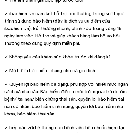
✓ Trẻ em tham gia độc lập từ 06 tuổi
✓ ibaohiem.vn cam kết hỗ trợ bồi thường trong suốt quá
trình sử dụng bảo hiểm (đây là dịch vụ ưu điểm của
ibaohiem.vn). Bồi thường nhanh, chính xác trong vòng 15
ngày làm việc. Hỗ trợ và giúp khách hàng làm hồ sơ bồi
thường theo đúng quy định miễn phí.
✓ Không yêu cầu khám sức khỏe trước khi đăng kí
✓ Một đơn bảo hiểm chung cho cả gia đình
✓ Quyền lợi bảo hiểm đa dạng, phù hợp với nhiều mức ngân
sách và nhu cầu: Bảo hiểm điều trị nội trú, ngoại trú do ốm
bệnh/ tai nạn/ biến chứng thai sản, quyền lợi bảo hiểm tai
nạn cá nhân, bảo hiểm sinh mạng, quyền lợi bảo hiểm nha
khoa, bảo hiểm thai sản
✓Tiếp cận với hệ thống các bệnh viện tiêu chuẩn hiện đại