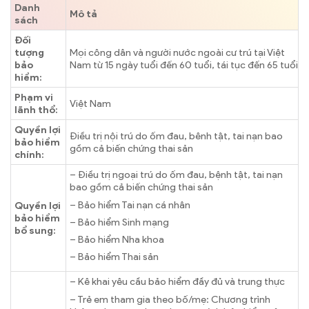
Danh
Mô tả
sách
Đối
tượng
Mọi công dân và người nước ngoài cư trú tại Việt
bảo
Nam từ 15 ngày tuổi đến 60 tuổi, tái tục đến 65 tuổi
hiểm:
Phạm vi
Việt Nam
lãnh thổ:
Quyền lợi
Điều trị nội trú do ốm đau, bênh tật, tai nạn bao
bảo hiểm
gồm cả biến chứng thai sản
chính:
– Điều trị ngoại trú do ốm đau, bệnh tật, tai nạn
bao gồm cả biến chứng thai sản
– Bảo hiểm Tai nạn cá nhân
Quyền lợi
bảo hiểm
– Bảo hiểm Sinh mạng
bổ sung:
– Bảo hiểm Nha khoa
– Bảo hiểm Thai sản
– Kê khai yêu cầu bảo hiểm đầy đủ và trung thực
– Trẻ em tham gia theo bố/mẹ: Chương trình