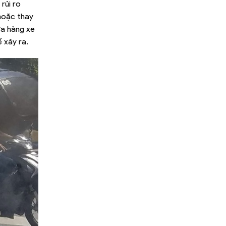
rủi ro
 hoặc thay
ửa hàng xe
 xảy ra.