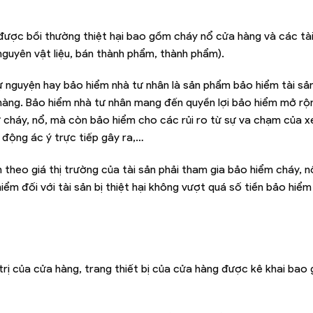
được bồi thường thiệt hại bao gồm cháy nổ cửa hàng và các tà
 nguyên vật liệu, bán thành phẩm, thành phẩm).
 nguyện hay bảo hiểm nhà tư nhân là sản phẩm bảo hiểm tài sả
àng. Bảo hiểm nhà tư nhân mang đến quyền lợi bảo hiểm mở rộ
từ cháy, nổ, mà còn bảo hiểm cho các rủi ro từ sự va chạm của 
h động ác ý trực tiếp gây ra,…
ền theo giá thị trường của tài sản phải tham gia bảo hiểm cháy, 
iểm đối với tài sản bị thiệt hại không vượt quá số tiền bảo hiểm
 trị của cửa hàng, trang thiết bị của cửa hàng được kê khai bao 