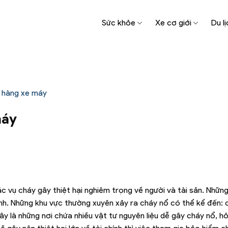
Sức khỏe
Xe cơ giới
Du lị
 hàng xe máy
máy
ác vụ cháy gây thiệt hại nghiêm trọng về người và tài sản. Những
ảnh. Những khu vực thường xuyên xảy ra cháy nổ có thể kể đến: 
y là những nơi chứa nhiều vật tư nguyên liệu dễ gây cháy nổ, h