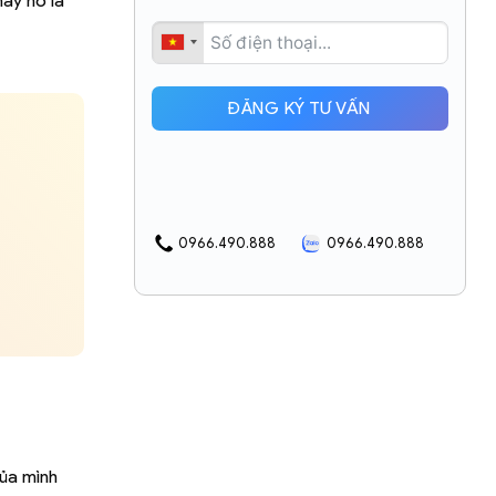
háy nổ là
ĐĂNG KÝ TƯ VẤN
0966.490.888
0966.490.888
ủa mình