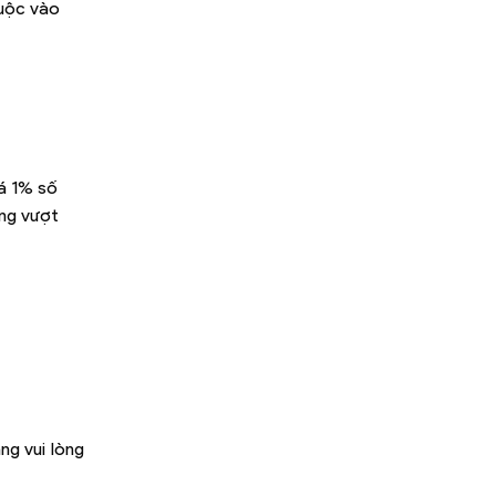
huộc vào
á 1% số
ông vượt
ng vui lòng