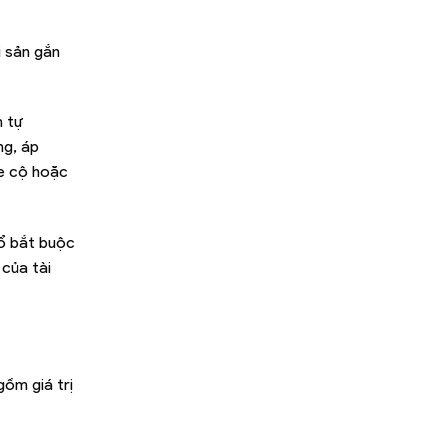
i sản gắn
n tự
ng, áp
xe cộ hoặc
nổ bắt buộc
 của tài
gồm giá trị