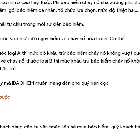
g có rủi ro cao hay thấp. Phí bảo hiểm cháy nổ nhà xưởng phụ t
hiểm, gói bảo hiểm cá nhân, tổ chức lựa chọn, mức độ thiệt hại…
ải tự chịu trong mỗi sự kiện bảo hiểm.
huộc vào mức độ nguy hiểm về cháy nổ hỏa hoạn. Cụ thể:
ộc loại A thì mức độ khấu trừ bảo hiểm cháy nổ không vượt qu
về cháy nổ thuộc loại B thì mức khấu trừ bảo hiểm cháy nổ kh
hấu trừ.
áy
mà IBAOHIEM muốn mang đến cho quý bạn đọc
 buộc
hách hàng cần tư vấn hoặc liên hệ mua bảo hiểm, quý khách hà