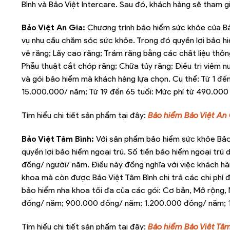
Bình và Bảo Việt Intercare. Sau đó, khách hàng sẽ tham g
Bảo Việt An Gia:
Chương trình bảo hiểm sức khỏe của B
vụ nhu cầu chăm sóc sức khỏe. Trong đó quyền lợi bảo hi
về răng; Lấy cao răng; Trám răng bằng các chất liệu thông
Phẫu thuật cắt chóp răng; Chữa tủy răng; Điều trị viêm n
và gói bảo hiểm mà khách hàng lựa chọn. Cụ thể: Từ 1 đến
15.000.000/ năm; Từ 19 đến 65 tuổi: Mức phí từ 490.000
Tìm hiểu chi tiết sản phẩm tại đây:
Bảo hiểm Bảo Việt An
Bảo Việt Tâm Bình:
Với sản phẩm bảo hiểm sức khỏe Bảo 
quyền lợi bảo hiểm ngoại trú. Số tiền bảo hiểm ngoại trú 
đồng/ người/ năm. Điều này đồng nghĩa với việc khách hàn
khoa mà còn được Bảo Việt Tâm Bình chi trả các chi phí đi
bảo hiểm nha khoa tối đa của các gói: Cơ bản, Mở rộng, 
đồng/ năm; 900.000 đồng/ năm; 1.200.000 đồng/ năm; 
Tìm hiểu chi tiết sản phẩm tại đây:
Bảo hiểm Bảo Việt Tâ