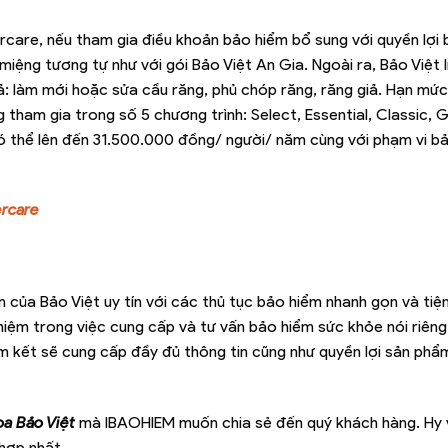
rcare, nếu tham gia điều khoản bảo hiểm bổ sung với quyền lợi
miệng tương tự như với gói Bảo Việt An Gia. Ngoài ra, Bảo Việt 
iả: làm mới hoặc sửa cầu răng, phủ chóp răng, răng giả. Hạn mức
ham gia trong số 5 chương trình: Select, Essential, Classic, 
ó thể lên đến 31.500.000 đồng/ người/ năm cùng với phạm vi b
ercare
của Bảo Việt uy tín với các thủ tục bảo hiểm nhanh gọn và tiện
hiệm trong việc cung cấp và tư vấn bảo hiểm sức khỏe nói riêng
 kết sẽ cung cấp đầy đủ thông tin cũng như quyền lợi sản phẩ
a Bảo Việt
mà IBAOHIEM muốn chia sẻ đến quý khách hàng. Hy
hợp nhất.