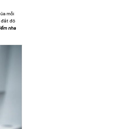
của mỗi
á đắt đỏ
iểm nha