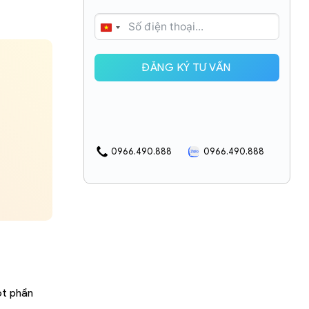
VIETNAM
+84
ĐĂNG KÝ TƯ VẤN
0966.490.888
0966.490.888
ột phần