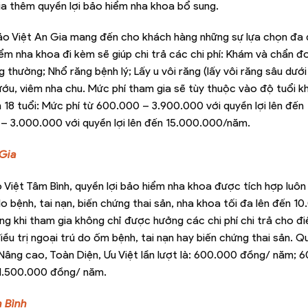
ia thêm quyền lợi bảo hiểm nha khoa bổ sung.
ảo Việt An Gia mang đến cho khách hàng những sự lựa chọn đa 
ểm nha khoa đi kèm sẽ giúp chi trả các chi phí: Khám và chẩn đ
 thường; Nhổ răng bệnh lý; Lấy u vôi răng (lấy vôi răng sâu dưới
ướu, viêm nha chu. Mức phí tham gia sẽ tùy thuộc vào độ tuổi 
 18 tuổi: Mức phí từ 600.000 – 3.900.000 với quyền lợi lên đến
 – 3.000.000 với quyền lợi lên đến 15.000.000/năm.
 Gia
Việt Tâm Bình, quyền lợi bảo hiểm nha khoa được tích hợp luôn
do bệnh, tai nạn, biến chứng thai sản, nha khoa tối đa lên đến 1
g khi tham gia không chỉ được hưởng các chi phí chi trả cho điề
ều trị ngoại trú do ốm bệnh, tai nạn hay biến chứng thai sản. Qu
Nâng cao, Toàn Diện, Ưu Việt lần lượt là: 600.000 đồng/ năm; 
1.500.000 đồng/ năm.
m Bình