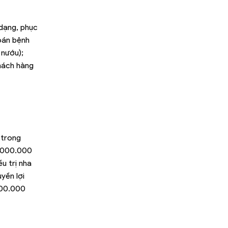
dạng, phục
oán bệnh
 nướu);
khách hàng
 trong
0.000.000
u trị nha
yền lợi
600.000