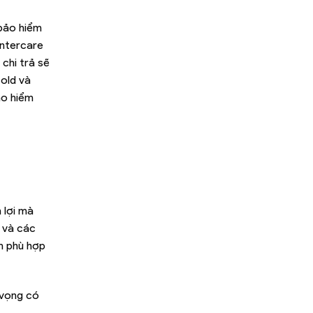
 bảo hiểm
Intercare
 chi trả sẽ
Gold và
ảo hiểm
 lợi mà
 và các
m phù hợp
 vọng có