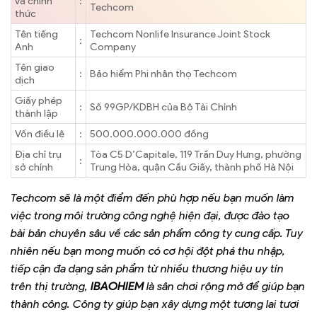
và chính
:
Techcom
thức
Tên tiếng
Techcom Nonlife Insurance Joint Stock
:
Anh
Company
Tên giao
:
Bảo hiểm Phi nhân thọ Techcom
dịch
Giấy phép
:
Số 99GP/KDBH của Bộ Tài Chính
thành lập
Vốn điều lệ
:
500.000.000.000 đồng
Địa chỉ trụ
Tòa C5 D’Capitale, 119 Trần Duy Hưng, phường
:
sở chính
Trung Hòa, quận Cầu Giấy, thành phố Hà Nội
Techcom sẽ là một điểm đến phù hợp nếu bạn muốn làm
việc trong môi trường công nghệ hiện đại, được đào tạo
bài bản chuyên sâu về các sản phẩm công ty cung cấp. Tuy
nhiên nếu bạn mong muốn có cơ hội đột phá thu nhập,
tiếp cận đa dạng sản phẩm từ nhiều thương hiệu uy tín
trên thị trường,
IBAOHIEM
là sân chơi rộng mở để giúp bạn
thành công. Công ty giúp bạn xây dựng một tương lai tươi