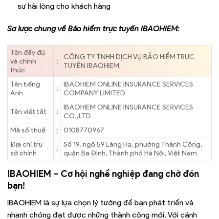
sự hài lòng cho khách hàng
Sơ lược chung về Bảo hiểm trực tuyến IBAOHIEM:
Tên đầy đủ
CÔNG TY TNHH DỊCH VỤ BẢO HIỂM TRỰC
và chính
:
TUYẾN IBAOHIEM
thức
Tên tiếng
IBAOHIEM ONLINE INSURANCE SERVICES
:
Anh
COMPANY LIMITED
IBAOHIEM ONLINE INSURANCE SERVICES
Tên viết tắt
:
CO.,LTD
Mã số thuế
:
0108770967
Địa chỉ trụ
Số 19, ngõ 59 Láng Hạ, phường Thành Công,
:
sở chính
quận Ba Đình, Thành phố Hà Nội, Việt Nam
IBAOHIEM – Cơ hội nghề nghiệp đang chờ đón
bạn!
IBAOHIEM là sự lựa chọn lý tưởng để bạn phát triển và
nhanh chóng đạt được những thành công mới. Với cánh