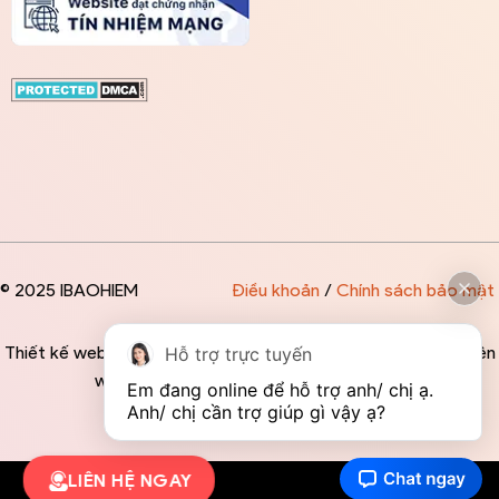
© 2025 IBAOHIEM
Điều khoản
/
Chính sách bảo mật
Thiết kế website độc quyền bởi IBAOHIEM - Mọi thông tin trên
Hỗ trợ trực tuyến
website đều mang tính chất tham khảo
Em đang online để hỗ trợ anh/ chị ạ. 
Anh/ chị cần trợ giúp gì vậy ạ?
LIÊN HỆ NGAY