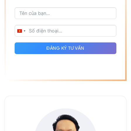
VIETNAM
+84
ĐĂNG KÝ TƯ VẤN