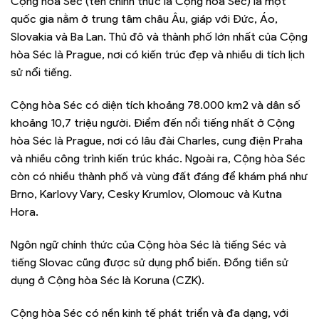
Cộng hòa Séc (tên chính thức là Cộng hòa Séc) là một
quốc gia nằm ở trung tâm châu Âu, giáp với Đức, Áo,
Slovakia và Ba Lan. Thủ đô và thành phố lớn nhất của Cộng
hòa Séc là Prague, nơi có kiến trúc đẹp và nhiều di tích lịch
sử nổi tiếng.
Cộng hòa Séc có diện tích khoảng 78.000 km2 và dân số
khoảng 10,7 triệu người. Điểm đến nổi tiếng nhất ở Cộng
hòa Séc là Prague, nơi có lâu đài Charles, cung điện Praha
và nhiều công trình kiến trúc khác. Ngoài ra, Cộng hòa Séc
còn có nhiều thành phố và vùng đất đáng để khám phá như
Brno, Karlovy Vary, Cesky Krumlov, Olomouc và Kutna
Hora.
Ngôn ngữ chính thức của Cộng hòa Séc là tiếng Séc và
tiếng Slovac cũng được sử dụng phổ biến. Đồng tiền sử
dụng ở Cộng hòa Séc là Koruna (CZK).
Cộng hòa Séc có nền kinh tế phát triển và đa dạng, với