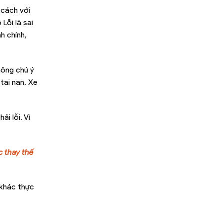
 cách với
Lỗi là sai
h chính,
hông chú ý
tai nạn. Xe
i lỗi. Vì
c thay thế
 khác thực