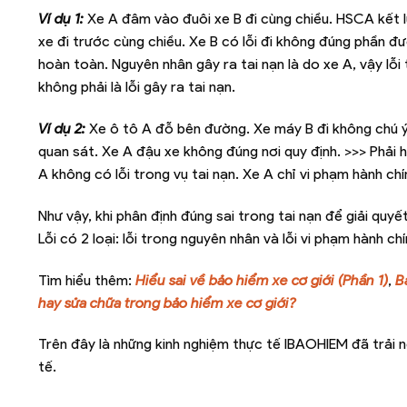
Ví dụ 1:
Xe A đâm vào đuôi xe B đi cùng chiều. HSCA kết l
xe đi trước cùng chiều. Xe B có lỗi đi không đúng phần đư
hoàn toàn. Nguyên nhân gây ra tai nạn là do xe A, vậy lỗi t
không phải là lỗi gây ra tai nạn.
Ví dụ 2:
Xe ô tô A đỗ bên đường. Xe máy B đi không chú ý
quan sát. Xe A đậu xe không đúng nơi quy định. >>> Phải hi
A không có lỗi trong vụ tai nạn. Xe A chỉ vi phạm hành chín
Như vậy, khi phân định đúng sai trong tai nạn để giải quy
Lỗi có 2 loại: lỗi trong nguyên nhân và lỗi vi phạm hành chí
Tìm hiểu thêm:
Hiểu sai về bảo hiểm xe cơ giới (Phần 1)
,
B
hay sửa chữa trong bảo hiểm xe cơ giới?
Trên đây là những kinh nghiệm thực tế IBAOHIEM đã trải 
tế.