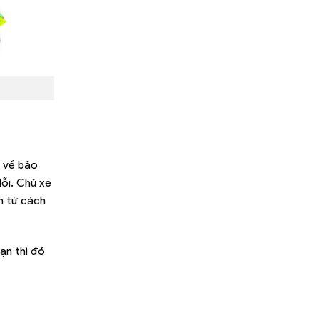
g về bảo
lỗi. Chủ xe
h từ cách
ạn thì đó