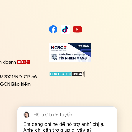
i
nh doanh
03/2021/NĐ-CP có
ề GCN Bảo hiểm
Hỗ trợ trực tuyến
Em đang online để hỗ trợ anh/ chị ạ. 
Anh/ chị cần trợ giúp gì vậy ạ?