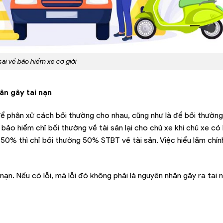
sai về bảo hiểm xe cơ giới
ân gây tai nạn
 để phân xử cách bồi thường cho nhau, cũng như là để bồi thườn
ảo hiểm chỉ bồi thường về tài sản lại cho chủ xe khi chủ xe có 
 50% thì chỉ bồi thường 50% STBT về tài sản. Việc hiểu lầm chín
ạn. Nếu có lỗi, mà lỗi đó không phải là nguyên nhân gây ra tai n