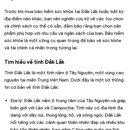
Trước khi mua bảo hiểm sức khỏe tại Đắk Lắk hoặc bất kỳ
địa điểm nào khác, bạn nên nghiên cứu kỹ về các tùy chọn
và chính sách cụ thể có sẵn, đảm bảo rằng bạn chọn sản
phẩm phù hợp với nhu cầu và ngân sách của bạn. Bảo hiểm
sức khỏe là một công cụ quan trọng để bảo vệ sức khỏe
và tài chính cá nhân trong tương lai.
Tìm hiểu về tỉnh
Đắk Lắk
Tỉnh Đắk Lắk là một tỉnh nằm ở Tây Nguyên, một vùng cao
nguyên tại miền Trung Việt Nam. Dưới đây là một số thông
tin cơ bản về tỉnh Đắk Lắk:
Địa lý: Đắk Lắk nằm ở trung tâm của Tây Nguyên và giáp
biên giới với Lào và Campuchia. Tỉnh này có địa hình đa
dạng với dãy núi, thung lũng, hồ, và sông ngòi. Đắk Lắk
nổi tiếng với các cảnh quan thiên nhiên đẹp và nhiều khu
bảo tồn thiên nhiên, bao gồm Công viên quốc gia Yok