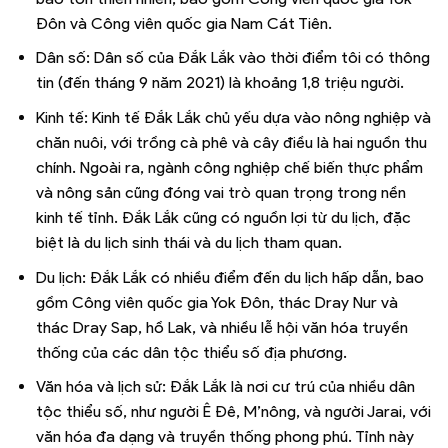
Đôn và Công viên quốc gia Nam Cát Tiên.
Dân số: Dân số của Đắk Lắk vào thời điểm tôi có thông
tin (đến tháng 9 năm 2021) là khoảng 1,8 triệu người.
Kinh tế: Kinh tế Đắk Lắk chủ yếu dựa vào nông nghiệp và
chăn nuôi, với trồng cà phê và cây điều là hai nguồn thu
chính. Ngoài ra, ngành công nghiệp chế biến thực phẩm
và nông sản cũng đóng vai trò quan trọng trong nền
kinh tế tỉnh. Đắk Lắk cũng có nguồn lợi từ du lịch, đặc
biệt là du lịch sinh thái và du lịch tham quan.
Du lịch: Đắk Lắk có nhiều điểm đến du lịch hấp dẫn, bao
gồm Công viên quốc gia Yok Đôn, thác Dray Nur và
thác Dray Sap, hồ Lak, và nhiều lễ hội văn hóa truyền
thống của các dân tộc thiểu số địa phương.
Văn hóa và lịch sử: Đắk Lắk là nơi cư trú của nhiều dân
tộc thiểu số, như người Ê Đê, M’nông, và người Jarai, với
văn hóa đa dạng và truyền thống phong phú. Tỉnh này