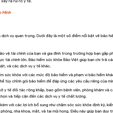
ảy ra rủi ro y tế.
o Minh
à dịch vụ quan trọng. Dưới đây là một số điểm nổi bật về bảo h
bảo vệ tài chính của bạn và gia đình trong trường hợp bạn gặp p
ực tài chính lớn. Bảo hiểm sức khỏe Bảo Việt giúp bạn chi trả các
ật, và các dịch vụ y tế khác.
hiểm sức khỏe với các mức độ bảo hiểm và phạm vi bảo hiểm khá
hể tùy chỉnh gói bảo hiểm để đáp ứng các yêu cầu riêng của mì
 sở y tế đối tác rộng khắp, bao gồm bệnh viện, phòng khám và c
chọn và tiếp cận đến các dịch vụ y tế chất lượng.
 kèm với các lợi ích bổ sung như chăm sóc sức khỏe định kỳ, kiể
m phòng, nha khoa, mắt, và tai mũi họng. Điều này giúp bạn duy t