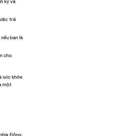
h kỳ và
việc trả
 nếu bạn là
àn cho
và sức khỏe
ra một
 phía Đông,