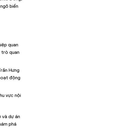
 ngõ biển
hiệp quan
 trò quan
 Trần Hưng
 hoạt động
hu vực nội
ở và dự án
khám phá