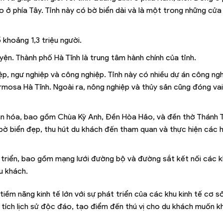
ào ở phía Tây. Tỉnh này có bờ biển dài và là một trong những cửa
khoảng 1,3 triệu người.
uyện. Thành phố Hà Tĩnh là trung tâm hành chính của tỉnh.
iệp, ngư nghiệp và công nghiệp. Tỉnh này có nhiều dự án công ng
rmosa Hà Tĩnh. Ngoài ra, nông nghiệp và thủy sản cũng đóng vai
và văn hóa, bao gồm Chùa Kỳ Anh, Đền Hòa Hảo, và đền thờ Thánh
 bờ biển đẹp, thu hút du khách đến tham quan và thực hiện các
triển, bao gồm mạng lưới đường bộ và đường sắt kết nối các k
u khách.
iềm năng kinh tế lớn với sự phát triển của các khu kinh tế cơ s
i tích lịch sử độc đáo, tạo điểm đến thú vị cho du khách muốn 