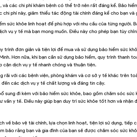
uốc, và các chi phí khám bệnh có thể trở nên rất đáng kể. Bảo hi
 chi phí này, giảm thiểu tác động tài chính đáng kể cho bạn và g
iểm sức khỏe linh hoạt để phù hợp với nhu cầu của từng người. 
dịch vụ y tế mà bạn mong muốn. Điều này cho phép bạn tùy chỉ
y trình đơn giản và tiện lợi để mua và sử dụng bảo hiểm sức kh
inh. Hơn nữa, khi bạn cần sử dụng bảo hiểm, quy trình thanh to
 cận dịch vụ y tế nhanh chóng và thuận tiện.
ng rãi với các bệnh viện, phòng khám và cơ sở y tế khác trên to
đến các dịch vụ y tế chất lượng và đáng tin cậy.
h bổ sung đi kèm với bảo hiểm sức khỏe, bao gồm chăm sóc sức 
ư vấn y tế. Điều này giúp bạn duy trì sức khỏe tốt hơn và nhận
 về bảo vệ tài chính, lựa chọn linh hoạt, tiện lợi sử dụng, tiếp 
 đảm bảo rằng bạn và gia đình của bạn sẽ được chăm sóc sức kh