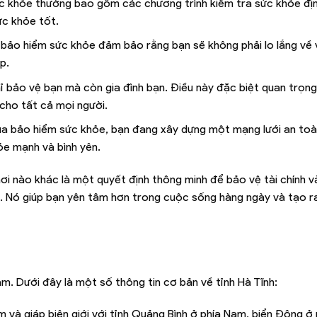
ức khỏe thường bao gồm các chương trình kiểm tra sức khỏe địn
ức khỏe tốt.
 bảo hiểm sức khỏe đảm bảo rằng bạn sẽ không phải lo lắng về 
p.
 bảo vệ bạn mà còn gia đình bạn. Điều này đặc biệt quan trọng
cho tất cả mọi người.
mua bảo hiểm sức khỏe, bạn đang xây dựng một mạng lưới an to
ỏe mạnh và bình yên.
ơi nào khác là một quyết định thông minh để bảo vệ tài chính 
n. Nó giúp bạn yên tâm hơn trong cuộc sống hàng ngày và tạo 
am. Dưới đây là một số thông tin cơ bản về tỉnh Hà Tĩnh:
am và giáp biên giới với tỉnh Quảng Bình ở phía Nam, biển Đông ở