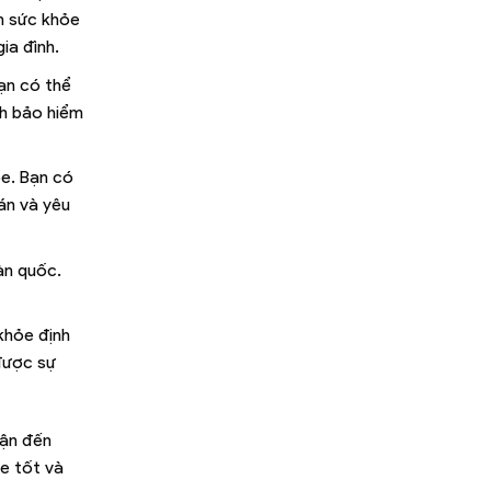
ểm sức khỏe
ia đình.
Bạn có thể
nh bảo hiểm
ỏe. Bạn có
án và yêu
àn quốc.
khỏe định
 được sự
cận đến
ỏe tốt và