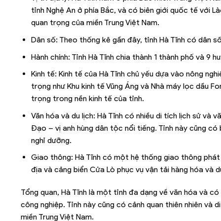
tỉnh Nghệ An ở phía Bắc, và có biên giới quốc tế với L
quan trọng của miền Trung Việt Nam.
Dân số: Theo thống kê gần đây, tỉnh Hà Tĩnh có dân số 
Hành chính: Tỉnh Hà Tĩnh chia thành 1 thành phố và 9 h
Kinh tế: Kinh tế của Hà Tĩnh chủ yếu dựa vào nông ngh
trọng như Khu kinh tế Vũng Áng và Nhà máy lọc dầu Fo
trọng trong nền kinh tế của tỉnh.
Văn hóa và du lịch: Hà Tĩnh có nhiều di tích lịch sử 
Đạo – vị anh hùng dân tộc nổi tiếng. Tỉnh này cũng có
nghỉ dưỡng.
Giao thông: Hà Tĩnh có một hệ thống giao thông phát 
địa và cảng biển Cửa Lò phục vụ vận tải hàng hóa và d
Tổng quan, Hà Tĩnh là một tỉnh đa dạng về văn hóa và có t
công nghiệp. Tỉnh này cũng có cảnh quan thiên nhiên và d
miền Trung Việt Nam.