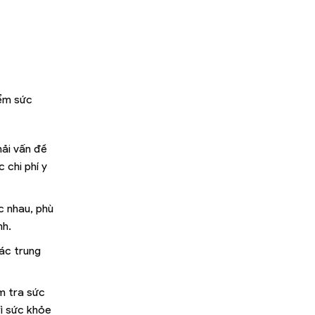
iểm sức
hải vấn đề
 chi phí y
c nhau, phù
nh.
ác trung
m tra sức
rì sức khỏe