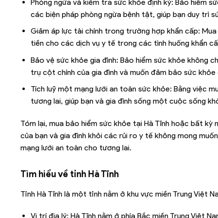
Phòng ngừa và kiểm tra sức khỏe định kỳ: Bảo hiểm s
các biện pháp phòng ngừa bệnh tật, giúp bạn duy trì s
Giảm áp lực tài chính trong trường hợp khẩn cấp: Mua
tiền cho các dịch vụ y tế trong các tình huống khẩn cấ
Bảo vệ sức khỏe gia đình: Bảo hiểm sức khỏe không chỉ
trụ cột chính của gia đình và muốn đảm bảo sức khỏe 
Tích luỹ một mạng lưới an toàn sức khỏe: Bằng việc 
tương lai, giúp bạn và gia đình sống một cuộc sống kh
Tóm lại, mua bảo hiểm sức khỏe tại Hà Tĩnh hoặc bất kỳ n
của bạn và gia đình khỏi các rủi ro y tế không mong muố
mạng lưới an toàn cho tương lai.
Tìm hiểu về tỉnh
Hà Tĩnh
Tỉnh Hà Tĩnh là một tỉnh nằm ở khu vực miền Trung Việt N
Vị trí địa lý: Hà Tĩnh nằm ở phía Bắc miền Trung Việt N