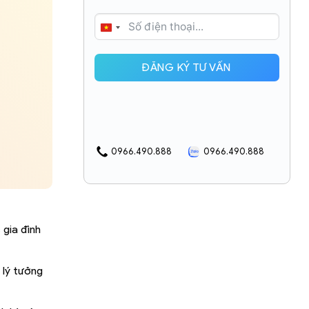
VIETNAM
+84
ĐĂNG KÝ TƯ VẤN
0966.490.888
0966.490.888
 gia đình
 lý tưởng