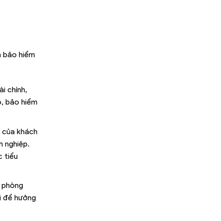
m bảo hiểm
i chính,
ô, bảo hiểm
u của khách
 nghiệp.
 tiểu
, phòng
ới để hưởng