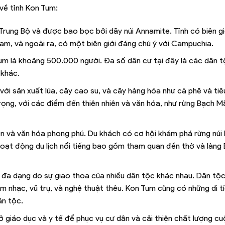
về tỉnh Kon Tum:
Trung Bộ và được bao bọc bởi dãy núi Annamite. Tỉnh có biên giớ
am, và ngoài ra, có một biên giới đáng chú ý với Campuchia.
um là khoảng 500.000 người. Đa số dân cư tại đây là các dân t
 khác.
với sản xuất lúa, cây cao su, và cây hàng hóa như cà phê và tiê
rọng, với các điểm đến thiên nhiên và văn hóa, như rừng Bạch M
hiên và văn hóa phong phú. Du khách có cơ hội khám phá rừng núi
hoạt động du lịch nổi tiếng bao gồm tham quan đền thờ và làng 
a đa dạng do sự giao thoa của nhiều dân tộc khác nhau. Dân tộc
 nhạc, vũ trụ, và nghệ thuật thêu. Kon Tum cũng có những di tíc
ân tộc.
ở giáo dục và y tế để phục vụ cư dân và cải thiện chất lượng c