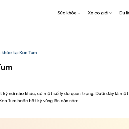
Sức khỏe
Xe cơ giới
Du lị
 khỏe tại Kon Tum
 Tum
 kỳ nơi nào khác, có một số lý do quan trọng. Dưới đây là một
Kon Tum hoặc bất kỳ vùng lân cận nào: