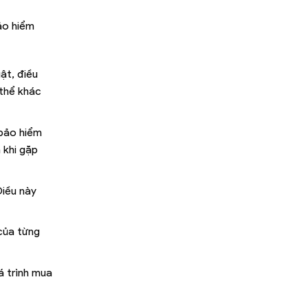
ảo hiểm
ật, điều
 thể khác
 bảo hiểm
 khi gặp
Điều này
của từng
á trình mua