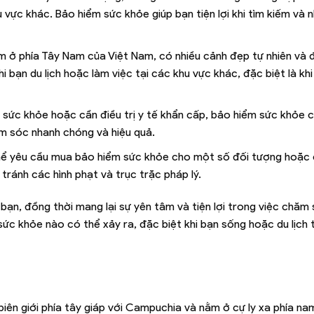
hu vực khác. Bảo hiểm sức khỏe giúp bạn tiện lợi khi tìm kiếm và
nằm ở phía Tây Nam của Việt Nam, có nhiều cảnh đẹp tự nhiên và
hi bạn du lịch hoặc làm việc tại các khu vực khác, đặc biệt là k
 sức khỏe hoặc cần điều trị y tế khẩn cấp, bảo hiểm sức khỏe 
m sóc nhanh chóng và hiệu quả.
thể yêu cầu mua bảo hiểm sức khỏe cho một số đối tượng hoặc 
tránh các hình phạt và trục trặc pháp lý.
bạn, đồng thời mang lại sự yên tâm và tiện lợi trong việc chăm 
sức khỏe nào có thể xảy ra, đặc biệt khi bạn sống hoặc du lịch 
biên giới phía tây giáp với Campuchia và nằm ở cự ly xa phía na