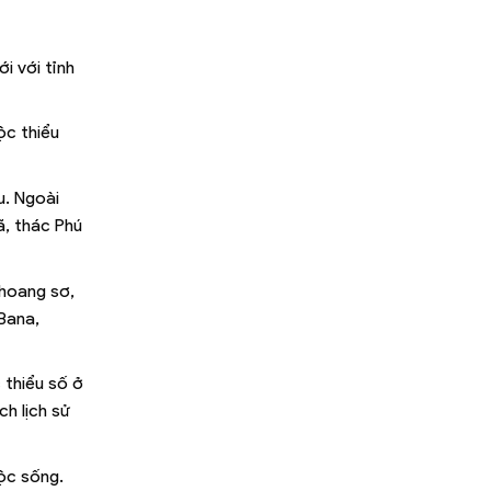
i với tỉnh
ộc thiểu
u. Ngoài
ã, thác Phú
 hoang sơ,
Bana,
 thiểu số ở
h lịch sử
uộc sống.