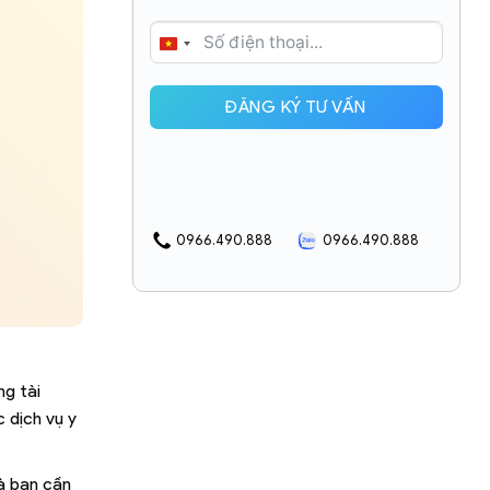
VIETNAM
+84
ĐĂNG KÝ TƯ VẤN
0966.490.888
0966.490.888
ng tài
c dịch vụ y
à bạn cần