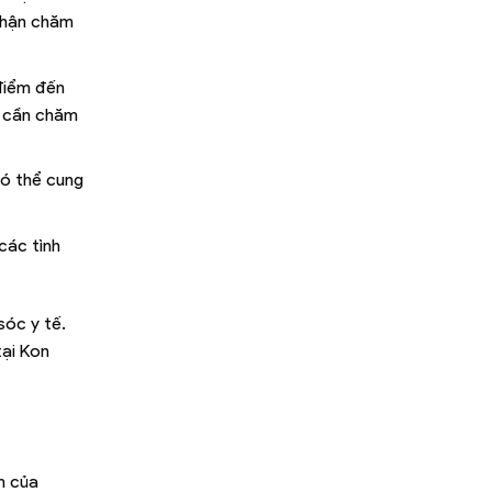
 nhận chăm
 điểm đến
hi cần chăm
có thể cung
các tình
sóc y tế.
tại Kon
m của