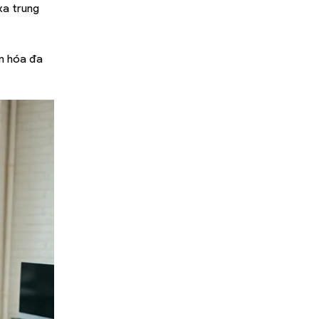
xa trung
ăn hóa đa