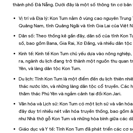
thành phố Đà Nẵng. Dưới đây là một số thông tin cơ bản 
Vị trí và Địa lý: Kon Tum nằm ở vùng cao nguyên Trung 
Quảng Nam, tỉnh Quảng Ngãi và tỉnh Gia Lai của Việt N
Dân số: Theo thống kê gần đây, dân số của tỉnh Kon T
số, bao gồm Bana, Gia Rai, Xơ Đăng, và nhiều dân tộc
Kinh tế: Kinh tế Kon Tum chủ yếu dựa vào nông nghiệp, 
ra, ngành du lịch đang trở thành một nguồn thu quan t
Yên, và làng dân tộc Kon Tum.
Du lịch: Tỉnh Kon Tum là một điểm đến du lịch thiên n
thác nước lớn, và những làng dân tộc cổ truyền. Các 
thăm thác Phú Yên và ngắm cảnh tại đồi Kon Jari.
Văn hóa và Lịch sử: Kon Tum có một lịch sử và văn hó
đây duy trì nhiều nét văn hóa truyền thống, bao gồm âm
như Nhà thờ gỗ Kon Tum và những hòa bình giữa các d
Giáo dục và Y tế: Tỉnh Kon Tum đã phát triển các cơ s