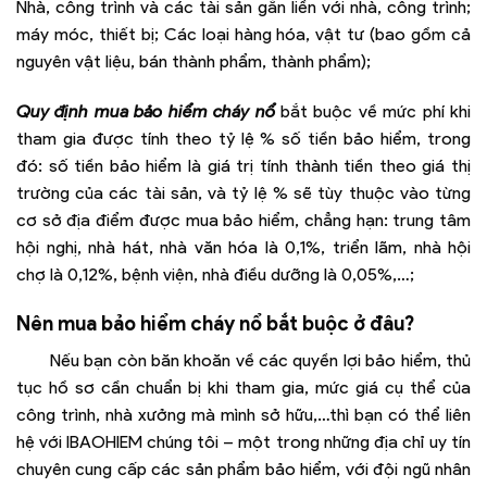
Nhà, công trình và các tài sản gắn liền với nhà, công trình;
máy móc, thiết bị; Các loại hàng hóa, vật tư (bao gồm cả
nguyên vật liệu, bán thành phẩm, thành phẩm);
Quy định mua bảo hiểm cháy nổ
bắt buộc về mức phí khi
tham gia được tính theo tỷ lệ % số tiền bảo hiểm, trong
đó: số tiền bảo hiểm là giá trị tính thành tiền theo giá thị
trường của các tài sản, và tỷ lệ % sẽ tùy thuộc vào từng
cơ sở địa điểm được mua bảo hiểm, chẳng hạn: trung tâm
hội nghị, nhà hát, nhà văn hóa là 0,1%, triển lãm, nhà hội
chợ là 0,12%, bệnh viện, nhà điều dưỡng là 0,05%,…;
Nên mua bảo hiểm cháy nổ bắt buộc ở đâu?
Nếu bạn còn băn khoăn về các quyền lợi bảo hiểm, thủ
tục hồ sơ cần chuẩn bị khi tham gia, mức giá cụ thể của
công trình, nhà xưởng mà mình sở hữu,…thì bạn có thể liên
hệ với IBAOHIEM chúng tôi – một trong những địa chỉ uy tín
chuyên cung cấp các sản phẩm bảo hiểm, với đội ngũ nhân