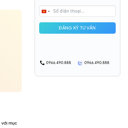
VIETNAM
+84
ĐĂNG KÝ TƯ VẤN
0966.490.888
0966.490.888
ô với mục