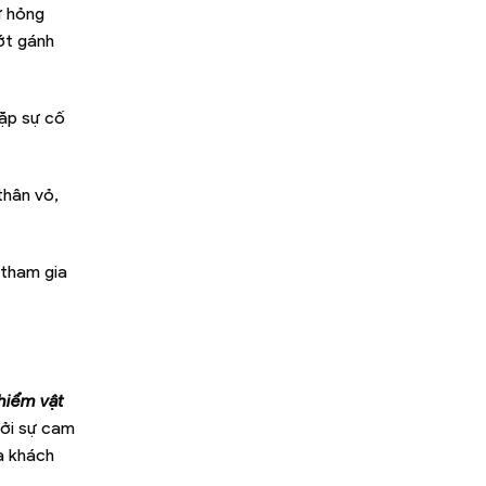
ư hỏng
bớt gánh
gặp sự cố
thân vỏ,
 tham gia
hiểm vật
bởi sự cam
a khách