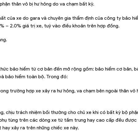
 phận thân vỏ bị hư hỏng do va chạm bất kỳ.
hất của xe do gara và chuyên gia thẩm định của công ty bảo h
% – 2.0% giá trị xe, tuỳ vào điều khoản trên hợp đồng.
ãng.
thức bảo hiểm từ cơ bản đến mở rộng gồm: bảo hiểm cơ bản, b
 và bảo hiểm toàn bộ. Trong đó:
rong trường hợp xe xảy ra hư hỏng, va chạm bên ngoài thân vỏ
g, chịu trách nhiệm bồi thường cho chủ xe khi có bất kỳ bộ phậ
c phụ tùng trên các dòng xe từ tầm trung hay cao cấp đều được
 hay xảy ra trên những chiếc xe này.