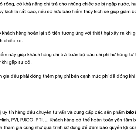
ở rộng, có khả năng chi trả cho những chiếc xe bị ngập nước, h
hủy kích là rất cao, nếu sở hữu bảo hiểm thủy kích sẽ giúp giảm 
khách hàng hoàn lại số tiền tương ứng với thiệt hại xảy ra khi 
h chiếc xe.
ểm này giúp khách hàng chi trả toàn bộ các chi phí hư hỏng từ 
 khi gặp sự cố.
m gia đều phải đóng thêm phụ phí bên cạnh mức phí đã đóng khi
vị uy tín hàng đầu chuyên tư vấn và cung cấp các sản phẩm
bảo 
 Minh, PVI, PJICO, PTI, … Khách hàng có thể hoàn toàn yên tâm 
h tham gia cũng như quá trình sử dụng để đảm bảo quyền lợi củ