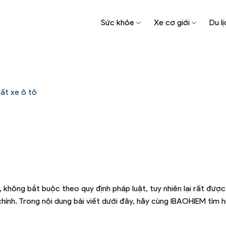
Sức khỏe
Xe cơ giới
Du lị
ất xe ô tô
không bắt buộc theo quy định pháp luật, tuy nhiên lại rất đượ
hính. Trong nội dung bài viết dưới đây, hãy cùng IBAOHIEM tìm h