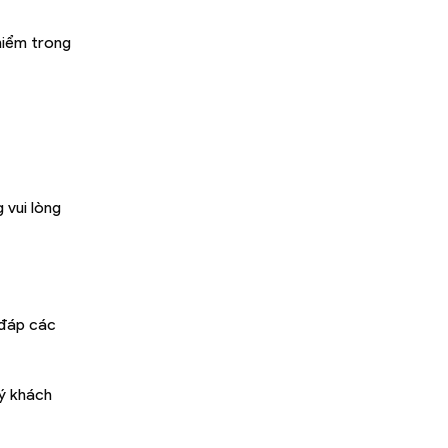
hiểm trong
 vui lòng
 đáp các
uý khách