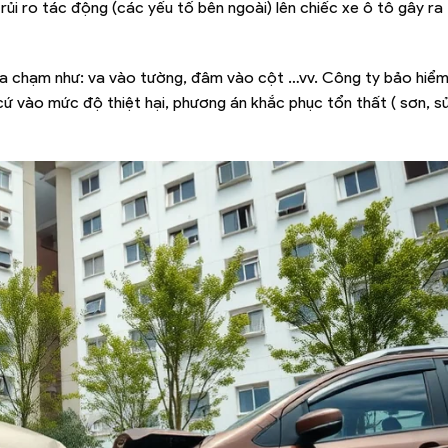
rủi ro tác động (các yếu tố bên ngoài) lên chiếc xe ô tô gây ra 
n va chạm như: va vào tường, đâm vào cột …vv. Công ty bảo hiểm
ứ vào mức độ thiệt hại, phương án khắc phục tổn thất ( sơn, s