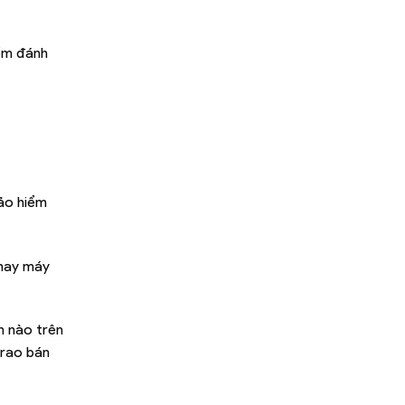
iểm đánh
ảo hiểm
 hay máy
n nào trên
 rao bán