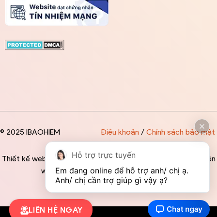
© 2025 IBAOHIEM
Điều khoản
/
Chính sách bảo mật
Hỗ trợ trực tuyến
Thiết kế website độc quyền bởi IBAOHIEM - Mọi thông tin trên
Em đang online để hỗ trợ anh/ chị ạ. 
website đều mang tính chất tham khảo
Anh/ chị cần trợ giúp gì vậy ạ?
LIÊN HỆ NGAY