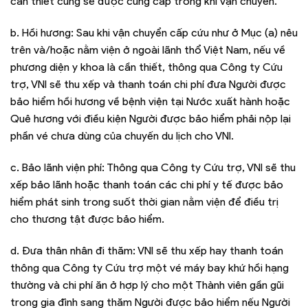
cần thiết cũng sẽ được cung cấp trong khi vận chuyển.
b. Hồi hương: Sau khi vận chuyển cấp cứu như ở Mục (a) nêu
trên và/hoặc nằm viện ở ngoài lãnh thổ Việt Nam, nếu về
phương diện y khoa là cần thiết, thông qua Công ty Cứu
trợ, VNI sẽ thu xếp và thanh toán chi phí đưa Người được
bảo hiểm hồi hương về bệnh viện tại Nước xuất hành hoặc
Quê hương với điều kiện Người được bảo hiểm phải nộp lại
phần vé chưa dùng của chuyến du lịch cho VNI.
c. Bảo lãnh viện phí: Thông qua Công ty Cứu trợ, VNI sẽ thu
xếp bảo lãnh hoặc thanh toán các chi phí y tế được bảo
hiểm phát sinh trong suốt thời gian nằm viện để điều trị
cho thương tật được bảo hiểm.
d. Đưa thân nhân đi thăm: VNI sẽ thu xếp hay thanh toán
thông qua Công ty Cứu trợ một vé máy bay khứ hồi hạng
thường và chi phí ăn ở hợp lý cho một Thành viên gần gũi
trong gia đình sang thăm Người được bảo hiểm nếu Người