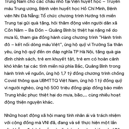
Trung Nam cho các cháu nhỏ tại Viện huyết học – Truyền
máu Trung ương, Bệnh viện huyết học Hồ Chí Minh, Bệnh
viện Nhi Đà Nẵng; Tổ chức chương trình Hướng tới miền
Trung tại gửi quà tặng, hỏi thăm động viên người dân xã
Cồn Năm – Ba Đồn – Quảng Bình bị thiệt hại nặng nề do
mưa lũ, tham gia đồng hành cùng chương trình “Hành trình
đỏ – kết nối dòng máu Việt”, ủng hộ quỹ vì Trường Sa thân
yêu, ủng hộ quỹ đền ơn đáp nghĩa TP Hà Nội, tặng quà gia
đình chính sách, trẻ em khuyết tật, trẻ em có hoàn cảnh
khó khăn tại các tỉnh miền núi phía Bắc, Quảng Bình trong
hành trình về nguồn, ủng hộ 1,7 tỷ đồng chương trình chống
Covid thông qua UBMTTQ Việt Nam, ủng hộ 1 tỷ đồng quỹ
vì người nghèo, ủng hộ 500 triệu đồng giúp đồng bào miền
Trung khắc phục thiệt hại do mưa, bão,… cùng nhiều hoạt
động thiện nguyện khác.
Những hoạt động xã hội mang tính nhân ái và trách nhiệm
với cộng đồng mà VNI đã, đang và sẽ thực hiện một lần