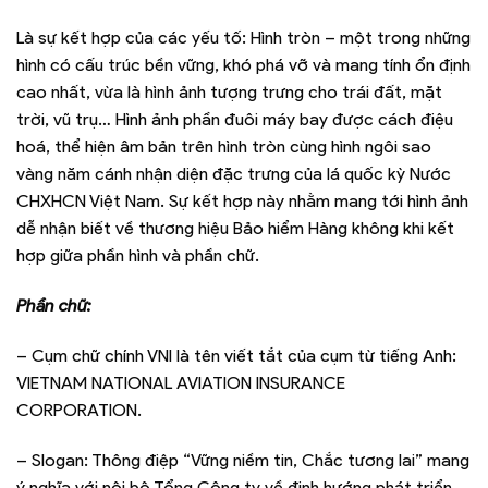
Là sự kết hợp của các yếu tố: Hình tròn – một trong những
hình có cấu trúc bền vững, khó phá vỡ và mang tính ổn định
cao nhất, vừa là hình ảnh tượng trưng cho trái đất, mặt
trời, vũ trụ… Hình ảnh phần đuôi máy bay được cách điệu
hoá, thể hiện âm bản trên hình tròn cùng hình ngôi sao
vàng năm cánh nhận diện đặc trưng của lá quốc kỳ Nước
CHXHCN Việt Nam. Sự kết hợp này nhằm mang tới hình ảnh
dễ nhận biết về thương hiệu Bảo hiểm Hàng không khi kết
hợp giữa phần hình và phần chữ.
Phần chữ:
– Cụm chữ chính VNI là tên viết tắt của cụm từ tiếng Anh:
VIETNAM NATIONAL AVIATION INSURANCE
CORPORATION.
– Slogan: Thông điệp “Vững niềm tin, Chắc tương lai” mang
ý nghĩa với nội bộ Tổng Công ty về định hướng phát triển