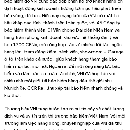
bảo hiểm do VNI cung cấp góp phần hỗ trợ khách hàng ổn
định hoạt động kinh doanh, hướng tới mục tiêu phát triển
bền vững, dài hạn. Hiện nay mạng lưới của VNI có mặt tại
hầu khắp các tỉnh, thành trên toàn quốc, với 45 Công ty
bảo hiểm thành viên, 01 Văn phòng Đại diện Miền Nam và
hàng trăm phòng kinh doanh khu vực, hệ thống đại lý và
hơn 1.200 CBNV, mở rộng hợp tác với nhiều đối tác, ngân
hàng lớn, trạm đăng kiểm, bệnh viện, showroom – Garage
ô tô trên khắp cả nước…giúp khách hàng tham gia bảo
hiểm mọi lúc, mọi nơi. Ngoài ra, để mở rộng năng lực bảo
hiểm và đảm bảo an toàn tài chính, VNI đã hợp tác với
nhiều nhà môi giới tái bảo hiểm hàng đầu thế giới như
Munich Re, CCR Re….thu xếp tái bảo hiểm nhanh chóng và
kịp thời.
Thương hiệu VNI từng bước tạo ra sự tin cậy về chất lượng
dịch vụ và uy tín trên thị trường bảo hiểm Việt Nam. Với môi
trường làm việc năng động, chuyên nghiệp của VNI đã thu