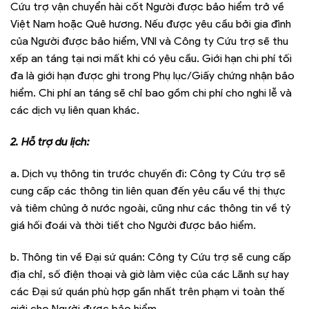
Cứu trợ vận chuyển hài cốt Người được bảo hiểm trở về
Việt Nam hoặc Quê hương. Nếu được yêu cầu bởi gia đình
của Người được bảo hiểm, VNI và Công ty Cứu trợ sẽ thu
xếp an táng tại nơi mất khi có yêu cầu. Giới hạn chi phí tối
đa là giới hạn được ghi trong Phụ lục/Giấy chứng nhận bảo
hiểm. Chi phí an táng sẽ chỉ bao gồm chi phí cho nghi lễ và
các dịch vụ liên quan khác.
2. Hỗ trợ du lịch:
a. Dịch vụ thông tin trước chuyến đi: Công ty Cứu trợ sẽ
cung cấp các thông tin liên quan đến yêu cầu về thị thực
và tiêm chủng ở nước ngoài, cũng như các thông tin về tỷ
giá hối đoái và thời tiết cho Người được bảo hiểm.
b. Thông tin về Đại sứ quán: Công ty Cứu trợ sẽ cung cấp
địa chỉ, số điện thoại và giờ làm việc của các Lãnh sự hay
các Đại sứ quán phù hợp gần nhất trên phạm vi toàn thế
giới cho Người được bảo hiểm.