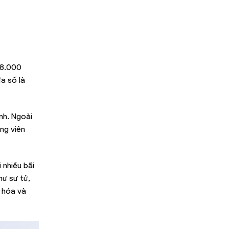
18.000
a số là
nh. Ngoài
ng viên
 nhiều bãi
hư sư tử,
n hóa và