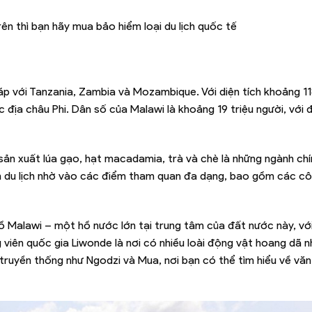
rên thì bạn hãy mua bảo hiểm loại du lịch quốc tế
áp với Tanzania, Zambia và Mozambique. Với diện tích khoảng 1
 địa châu Phi. Dân số của Malawi là khoảng 19 triệu người, với đ
sản xuất lúa gạo, hạt macadamia, trà và chè là những ngành chí
ch du lịch nhờ vào các điểm tham quan đa dạng, bao gồm các cô
 Malawi – một hồ nước lớn tại trung tâm của đất nước này, với
viên quốc gia Liwonde là nơi có nhiều loài động vật hoang dã n
g truyền thống như Ngodzi và Mua, nơi bạn có thể tìm hiểu về vă