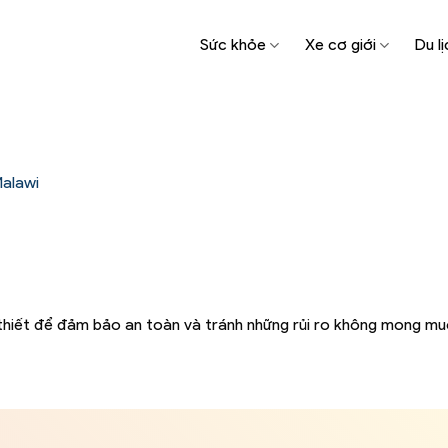
Sức khỏe
Xe cơ giới
Du lị
Malawi
ần thiết để đảm bảo an toàn và tránh những rủi ro không mong m