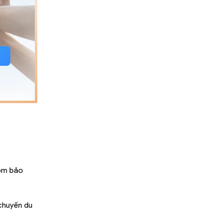
gồm bảo
 chuyến du