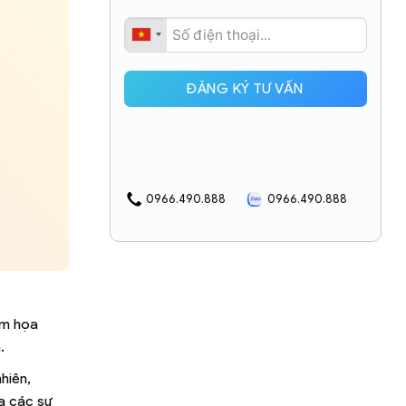
ĐĂNG KÝ TƯ VẤN
0966.490.888
0966.490.888
ảm họa
.
hiên,
ra các sự