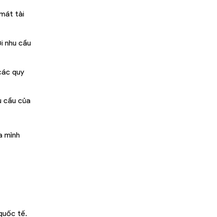
mát tài
i nhu cầu
các quy
u cầu của
a mình
quốc tế.