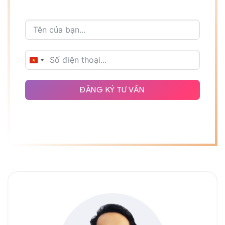
VIETNAM
+84
ĐĂNG KÝ TƯ VẤN