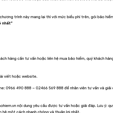
chương trình này mang lại thì với mức biểu phí trên, gói bảo hi
ẻ nhất”
hách hàng cần tư vấn hoặc liên hệ mua bảo hiểm, quý khách hàng
ài viết hoặc website.
ine:
0966 490 888 – 02466 569 888
để nhân viên tư vấn và giải
ohiem.vn
nội dung yêu cầu được tư vấn hoặc giải đáp. Lưu ý: q
iên hệ một cách nhanh chóng và thuận lợi nhất.