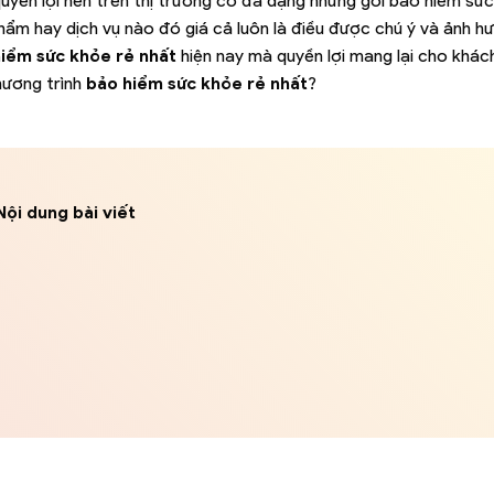
quyền lợi nên trên thị trường có đa dạng những gói bảo hiểm sứ
hẩm hay dịch vụ nào đó giá cả luôn là điều được chú ý và ảnh h
iểm sức khỏe rẻ nhất
hiện nay mà quyền lợi mang lại cho khách
hương trình
bảo hiểm sức khỏe rẻ nhất
?
Nội dung bài viết