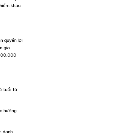
 hiểm khác
n quyền lợi
m gia
.000.000
 tuổi từ
ợc hưởng
c danh