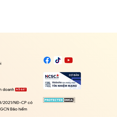
i
nh doanh
03/2021/NĐ-CP có
ề GCN Bảo hiểm