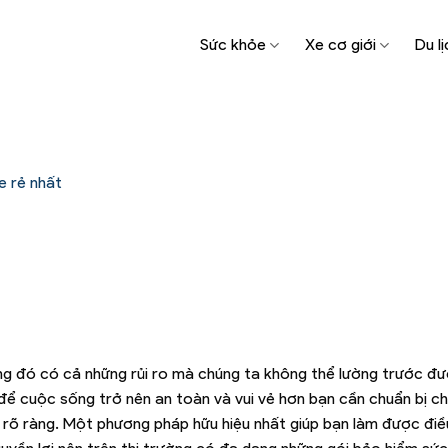
Sức khỏe
Xe cơ giới
Du lị
e rẻ nhất
ng đó có cả những rủi ro mà chúng ta không thể lường trước đượ
ể cuộc sống trở nên an toàn và vui vẻ hơn bạn cần chuẩn bị c
rõ ràng. Một phương pháp hữu hiệu nhất giúp bạn làm được điề