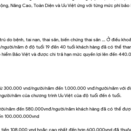
rộng, Nâng Cao, Toàn Diện và Ưu Việt ứng với từng mức phí bảo
trú do bệnh, tai nạn, thai sản, biến chứng thai sản … Ở điều khoả
nđ/người/năm ở độ tuổi 19 đến 40 tuổi khách hàng đã có thể tha
ảo hiểm Bảo Việt và được chi trả hạn mức quyền lợi lên đến 440
g từ 300.000 vnd/người/năm đến 1.000.000 vnđ/người/năm với độ
người/năm của chương trình Ưu Việt của độ tuổi đến 6 tuổi.
người/năm đến 580.000vnđ/người/năm khách hàng đã có thể đư
 đến 100.000.000vnd
số tiền 108.000 vnd hoặc cao nhất đến hơn 600.000vnd đã thuộ