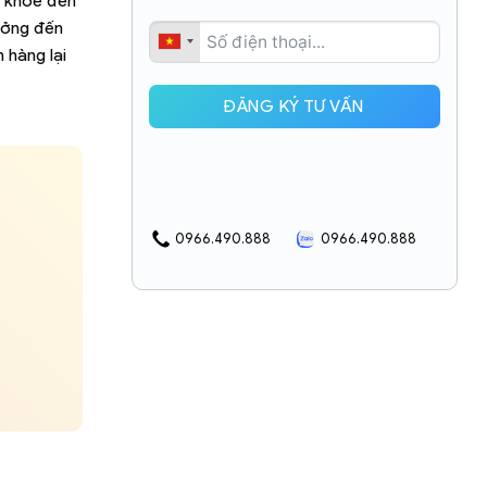
c khỏe đến
ưởng đến
 hàng lại
ĐĂNG KÝ TƯ VẤN
0966.490.888
0966.490.888