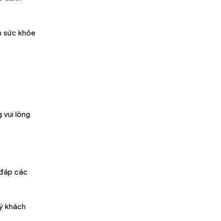
ểm sức khỏe
 vui lòng
 đáp các
uý khách