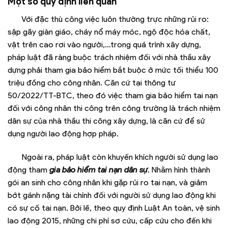
Một số quy định liên quan
Với đặc thù công việc luôn thường trực những rủi ro:
sập gãy giàn giáo, cháy nổ máy móc, ngộ độc hóa chất,
vật trên cao rơi vào người,…trong quá trình xây dựng,
pháp luật đã ràng buộc trách nhiệm đối với nhà thầu xây
dựng phải tham gia bảo hiểm bắt buộc ở mức tối thiểu 100
triệu đồng cho công nhân. Căn cứ tại thông tư
50/2022/TT-BTC, theo đó việc tham gia bảo hiểm tai nạn
đối với công nhân thi công trên công trường là trách nhiệm
dân sự của nhà thầu thi công xây dựng, là căn cứ để sử
dụng người lao động hợp pháp.
Ngoài ra, pháp luật còn khuyến khích người sử dụng lao
động tham
gia bảo hiểm tai nạn dân sự
. Nhằm hình thành
gói an sinh cho công nhân khi gặp rủi ro tai nạn, và giảm
bớt gánh nặng tài chính đối với người sử dụng lao động khi
có sự cố tai nạn. Bởi lẽ, theo quy định Luật An toàn, vệ sinh
lao động 2015, những chi phí sơ cứu, cấp cứu cho đến khi