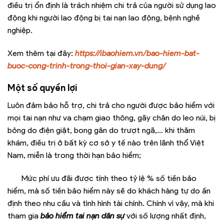
điều trị ổn định là trách nhiệm chi trả của người sử dụng lao
động khi người lao động bị tai nạn lao động, bệnh nghề
nghiệp.
Xem thêm tại đây:
https://ibaohiem.vn/bao-hiem-bat-
buoc-cong-trinh-trong-thoi-gian-xay-dung/
Một số quyền lợi
Luôn đảm bảo hỗ trợ, chi trả cho người được bảo hiểm với
mọi tai nạn như va chạm giao thông, gãy chân do leo núi, bị
bỏng do điện giật, bong gân do trượt ngã,… khi thăm
khám, điều trị ở bất kỳ cơ sở y tế nào trên lãnh thổ Việt
Nam, miễn là trong thời hạn bảo hiểm;
Mức phí ưu đãi được tính theo tỷ lệ % số tiền bảo
hiểm, mà số tiền bảo hiểm này sẽ do khách hàng tự do ấn
định theo nhu cầu và tình hình tài chính. Chính vì vậy, mà khi
tham gia
bảo hiểm tai nạn dân sự
với số lượng nhất định,