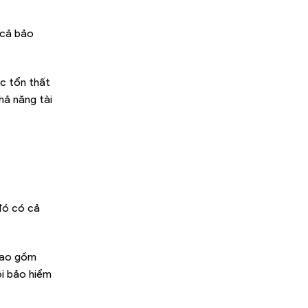
 cả bảo
c tổn thất
hả năng tài
đó có cả
bao gồm
ói bảo hiểm