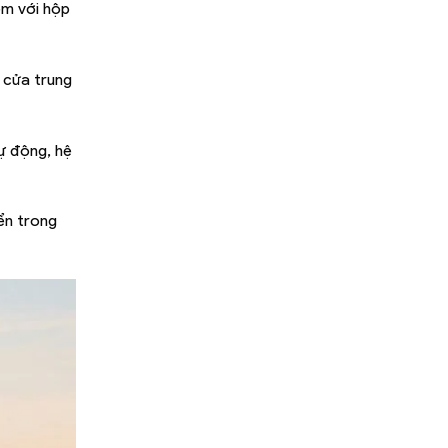
èm với hộp
 cửa trung
tự động, hệ
yển trong