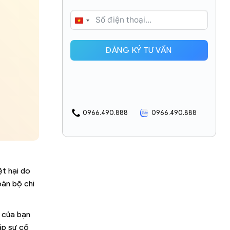
VIETNAM
+84
ĐĂNG KÝ TƯ VẤN
0966.490.888
0966.490.888
ệt hại do
oàn bộ chi
ô của bạn
ặp sự cố