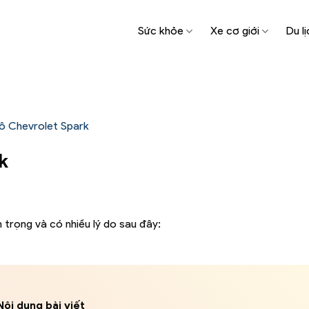
Sức khỏe
Xe cơ giới
Du lị
tô Chevrolet Spark
k
trọng và có nhiều lý do sau đây:
Nội dung bài viết