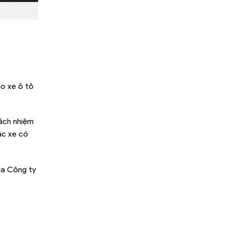
o xe ô tô
rách nhiệm
ác xe có
ủa Công ty