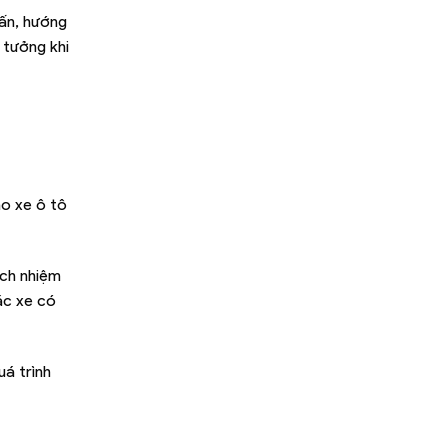
vấn, hướng
 tưởng khi
ho xe ô tô
ách nhiệm
ác xe có
uá trình