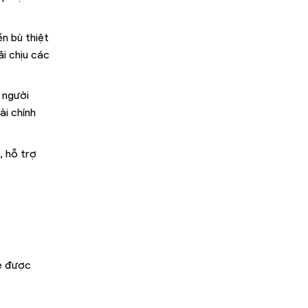
n bù thiệt
i chịu các
 người
ài chính
, hỗ trợ
Xe được