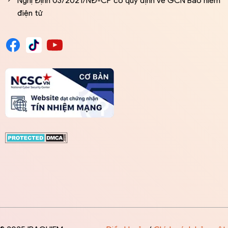
Nghị Định 03/2021/NĐ-CP có quy định về GCN Bảo hiểm
điện tử