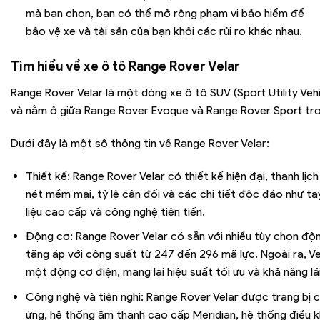
mà bạn chọn, bạn có thể mở rộng phạm vi bảo hiểm để
bảo vệ xe và tài sản của bạn khỏi các rủi ro khác nhau.
Tìm hiểu về xe ô tô
Range Rover Velar
Range Rover Velar là một dòng xe ô tô SUV (Sport Utility Veh
và nằm ở giữa Range Rover Evoque và Range Rover Sport tr
Dưới đây là một số thông tin về Range Rover Velar:
Thiết kế: Range Rover Velar có thiết kế hiện đại, thanh lị
nét mềm mại, tỷ lệ cân đối và các chi tiết độc đáo như t
liệu cao cấp và công nghệ tiên tiến.
Động cơ: Range Rover Velar có sẵn với nhiều tùy chọn độn
tăng áp với công suất từ 247 đến 296 mã lực. Ngoài ra, Ve
một động cơ điện, mang lại hiệu suất tối ưu và khả năng lái 
Công nghệ và tiện nghi: Range Rover Velar được trang bị cá
ứng, hệ thống âm thanh cao cấp Meridian, hệ thống điều khi