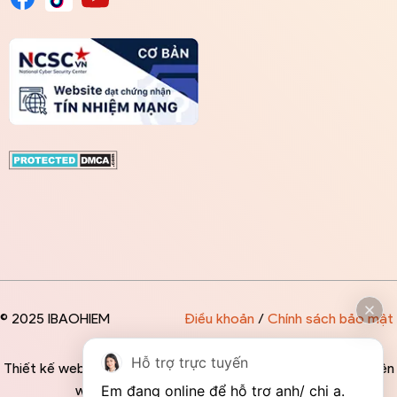
© 2025 IBAOHIEM
Điều khoản
/
Chính sách bảo mật
Hỗ trợ trực tuyến
Thiết kế website độc quyền bởi IBAOHIEM - Mọi thông tin trên
Em đang online để hỗ trợ anh/ chị ạ. 
website đều mang tính chất tham khảo