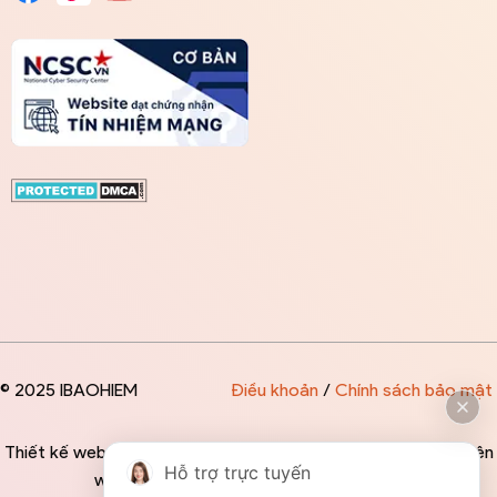
© 2025 IBAOHIEM
Điều khoản
/
Chính sách bảo mật
Thiết kế website độc quyền bởi IBAOHIEM - Mọi thông tin trên
Hỗ trợ trực tuyến
website đều mang tính chất tham khảo