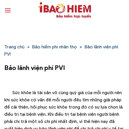
Bỏ
qua
nội
dung
Trang chủ
»
Bảo hiểm phi nhân thọ
»
Bảo lãnh viện phí
PVI
Bảo lãnh viện phí PVI
Sức khỏe là tài sản vô cùng quý giá của mỗi người nên
khi sức khỏe có vấn đề mỗi người đều tìm những giải pháp
để cải thiện, hồi phục sức khỏe trong đó có sự lựa chọn là
điều trị tại bệnh viện. Khi điều trị tại bệnh viện người bệnh
phải chi trả một số chi phí nhất định, vì thế hiện nay đã
xuất hiện dịch vụ bảo lãnh viện phí để chi trả chi phí y tế tại