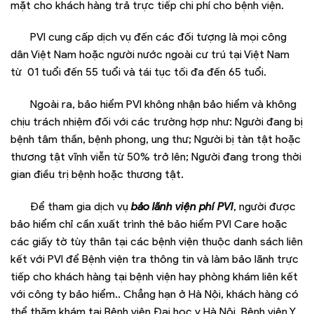
mặt cho khách hàng trả trực tiếp chi phí cho bệnh viện.
PVI cung cấp dịch vụ đến các đối tượng là mọi công
dân Việt Nam hoặc người nước ngoài cư trú tại Việt Nam
từ 01 tuổi đến 55 tuổi và tái tục tối đa đến 65 tuổi.
Ngoài ra, bảo hiểm PVI không nhận bảo hiểm và không
chịu trách nhiệm đối với các trường hợp như: Người đang bị
bệnh tâm thần, bệnh phong, ung thư; Người bị tàn tật hoặc
thương tật vĩnh viễn từ 50% trở lên; Người đang trong thời
gian điều trị bệnh hoặc thương tật.
Để tham gia dịch vụ
bảo lãnh viện phí PVI
, người được
bảo hiểm chỉ cần xuất trình thẻ bảo hiểm PVI Care hoặc
các giấy tờ tùy thân tại các bệnh viện thuộc danh sách liên
kết với PVI đ
ể Bệnh viện tra thông tin và làm bảo lãnh trực
tiếp cho khách hàng tại bệnh viện hay phòng khám liên kết
với công ty bảo hiểm.
. Chẳng hạn ở Hà Nội, khách hàng có
thể thăm khám tại Bệnh viện Đại học y Hà Nội, Bệnh viện Y