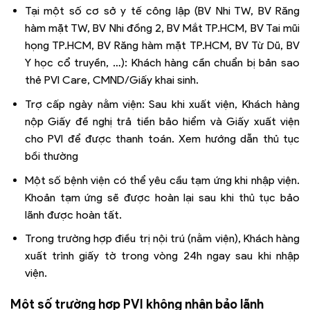
Tại một số cơ sở y tế công lập (BV Nhi TW, BV Răng
hàm mặt TW, BV Nhi đồng 2, BV Mắt TP.HCM, BV Tai mũi
họng TP.HCM, BV Răng hàm mặt TP.HCM, BV Từ Dũ, BV
Y học cổ truyền, …): Khách hàng cần chuẩn bị bản sao
thẻ PVI Care, CMND/Giấy khai sinh.
Trợ cấp ngày nằm viện: Sau khi xuất viện, Khách hàng
nộp Giấy đề nghị trả tiền bảo hiểm và Giấy xuất viện
cho PVI để được thanh toán. Xem hướng dẫn thủ tục
bồi thường
Một số bệnh viện có thể yêu cầu tạm ứng khi nhập viện.
Khoản tạm ứng sẽ được hoàn lại sau khi thủ tục bảo
lãnh được hoàn tất.
Trong trường hợp điều trị nội trú (nằm viện), Khách hàng
xuất trình giấy tờ trong vòng 24h ngay sau khi nhập
viện.
Một số trường hợp PVI không nhận bảo lãnh