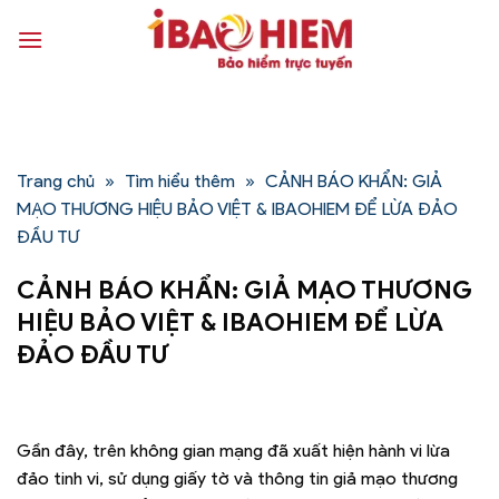
Bỏ
qua
nội
dung
Trang chủ
»
Tìm hiểu thêm
»
CẢNH BÁO KHẨN: GIẢ
MẠO THƯƠNG HIỆU BẢO VIỆT & IBAOHIEM ĐỂ LỪA ĐẢO
ĐẦU TƯ
CẢNH BÁO KHẨN: GIẢ MẠO THƯƠNG
HIỆU BẢO VIỆT & IBAOHIEM ĐỂ LỪA
ĐẢO ĐẦU TƯ
Gần đây, trên không gian mạng đã xuất hiện hành vi lừa
đảo tinh vi, sử dụng giấy tờ và thông tin giả mạo thương