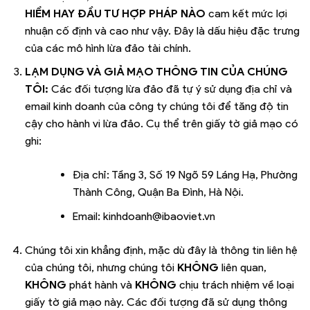
HIỂM HAY ĐẦU TƯ HỢP PHÁP NÀO
cam kết mức lợi
nhuận cố định và cao như vậy. Đây là dấu hiệu đặc trưng
của các mô hình lừa đảo tài chính.
LẠM DỤNG VÀ GIẢ MẠO THÔNG TIN CỦA CHÚNG
TÔI:
Các đối tượng lừa đảo đã tự ý sử dụng địa chỉ và
email kinh doanh của công ty chúng tôi để tăng độ tin
cậy cho hành vi lừa đảo. Cụ thể trên giấy tờ giả mạo có
ghi:
Địa chỉ: Tầng 3, Số 19 Ngõ 59 Láng Hạ, Phường
Thành Công, Quận Ba Đình, Hà Nội.
Email: kinhdoanh@ibaoviet.vn
Chúng tôi xin khẳng định, mặc dù đây là thông tin liên hệ
của chúng tôi, nhưng chúng tôi
KHÔNG
liên quan,
KHÔNG
phát hành và
KHÔNG
chịu trách nhiệm về loại
giấy tờ giả mạo này. Các đối tượng đã sử dụng thông