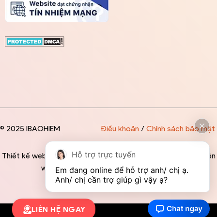
© 2025 IBAOHIEM
Điều khoản
/
Chính sách bảo mật
Hỗ trợ trực tuyến
Thiết kế website độc quyền bởi IBAOHIEM - Mọi thông tin trên
website đều mang tính chất tham khảo
Em đang online để hỗ trợ anh/ chị ạ. 
Anh/ chị cần trợ giúp gì vậy ạ?
LIÊN HỆ NGAY