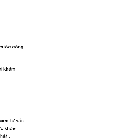
n cước công
ơi khám
viên tư vấn
ức khỏe
hất .