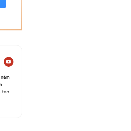
0 năm
h
o tạo