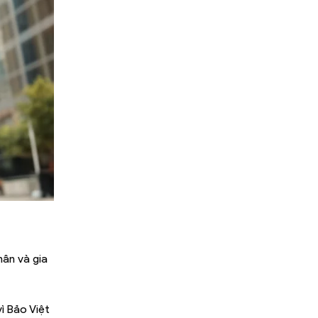
hân và gia
ì Bảo Việt