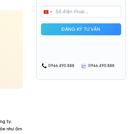
VIETNAM
+84
ĐĂNG KÝ TƯ VẤN
0966.490.888
0966.490.888
ng ty,
khỏe như ốm