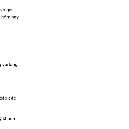
và gia
ay hôm nay
 vui lòng
 đáp các
uý khách