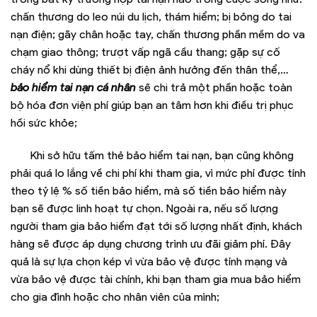
chấn thương do leo núi du lịch, thám hiểm; bị bỏng do tai
nạn điện; gãy chân hoặc tay, chấn thương phần mềm do va
chạm giao thông; trượt vấp ngã cầu thang; gặp sự cố
cháy nổ khi dùng thiết bị điện ảnh hưởng đến thân thể,…
bảo hiểm tai nạn cá nhân
sẽ chi trả một phần hoặc toàn
bộ hóa đơn viện phí giúp bạn an tâm hơn khi điều trị phục
hồi sức khỏe;
Khi sở hữu tấm thẻ bảo hiểm tai nạn, bạn cũng không
phải quá lo lắng về chi phí khi tham gia, vì mức phí được tính
theo tỷ lệ % số tiền bảo hiểm, mà số tiền bảo hiểm này
bạn sẽ được linh hoạt tự chọn. Ngoài ra, nếu số lượng
người tham gia bảo hiểm đạt tới số lượng nhất định, khách
hàng sẽ được áp dụng chương trình ưu đãi giảm phí. Đây
quả là sự lựa chọn kép vì vừa bảo vệ được tính mạng và
vừa bảo vệ được tài chính, khi bạn tham gia mua bảo hiểm
cho gia đình hoặc cho nhân viên của mình;