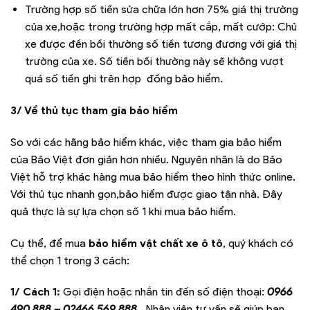
Trường hợp số tiền sửa chữa lớn hơn 75% giá thị trường
của xe,hoặc trong trường hợp mất cắp, mất cướp: Chủ
xe được đền bồi thường số tiền tương đương với giá thị
trường của xe. Số tiền bồi thường này sẽ không vượt
quá số tiền ghi trên hợp đồng bảo hiểm.
3/ Về thủ tục tham gia bảo hiểm
So với các hãng bảo hiểm khác, việc tham gia bảo hiểm
của Bảo Việt đơn giản hơn nhiều. Nguyên nhân là do Bảo
Việt hỗ trợ khác hàng mua bảo hiểm theo hình thức online.
Với thủ tục nhanh gọn,bảo hiểm được giao tận nhà. Đây
quả thực là sự lựa chọn số 1 khi mua bảo hiểm.
Cụ thể, để mua
bảo hiểm vật chất xe ô tô
, quý khách có
thể chọn 1 trong 3 cách:
1/ Cách 1:
Gọi điện hoặc nhắn tin đến số điện thoại:
0966
490 888 – 02466 569 888
.
Nhân viên tư vấn sẽ giúp bạn