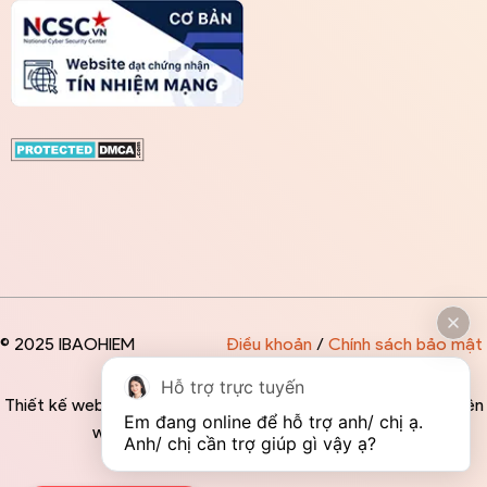
© 2025 IBAOHIEM
Điều khoản
/
Chính sách bảo mật
Hỗ trợ trực tuyến
Thiết kế website độc quyền bởi IBAOHIEM - Mọi thông tin trên
Em đang online để hỗ trợ anh/ chị ạ. 
website đều mang tính chất tham khảo
Anh/ chị cần trợ giúp gì vậy ạ?