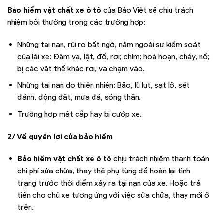
Bảo hiểm vật chất xe ô tô
của Bảo Việt sẽ chịu trách
nhiệm bồi thường trong các trường hợp:
Những tai nạn, rủi ro bất ngờ, nằm ngoài sự kiểm soát
của lái xe: Đâm va, lật, đổ, rơi; chìm; hoả hoạn, cháy, nổ;
bị các vật thể khác rơi, va chạm vào.
Những tai nạn do thiên nhiên: Bão, lũ lụt, sạt lở, sét
đánh, động đất, mưa đá, sóng thần.
Trường hợp mất cắp hay bị cướp xe.
2/ Về quyền lợi của bảo hiểm
Bảo hiểm vật chất xe ô tô
chịu trách nhiệm thanh toán
chi phí sửa chữa, thay thế phụ tùng để hoàn lại tình
trạng trước thời điểm xảy ra tại nạn của xe. Hoặc trả
tiền cho chủ xe tương ứng với việc sửa chữa, thay mới ở
trên.