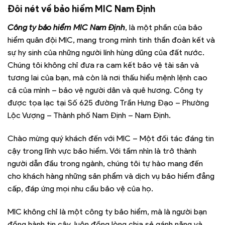
Đôi nét về bảo hiểm
MIC Nam Định
Công ty bảo hiểm MIC Nam Định
, là một phần của bảo
hiểm quân đội MIC, mang trong mình tinh thần đoàn kết và
sự hy sinh của những người lính hùng dũng của đất nước.
Chúng tôi không chỉ đưa ra cam kết bảo vệ tài sản và
tương lai của bạn, mà còn là nơi thấu hiểu mệnh lệnh cao
cả của mình – bảo vệ người dân và quê hương. Công ty
được tọa lạc tại Số 625 đường Trần Hưng Đạo – Phường
Lộc Vượng – Thành phố Nam Định – Nam Định.
Chào mừng quý khách đến với MIC – Một đối tác đáng tin
cậy trong lĩnh vực bảo hiểm. Với tầm nhìn là trở thành
người dẫn đầu trong ngành, chúng tôi tự hào mang đến
cho khách hàng những sản phẩm và dịch vụ bảo hiểm đẳng
cấp, đáp ứng mọi nhu cầu bảo vệ của họ.
MIC không chỉ là một công ty bảo hiểm, mà là người bạn
đồng hành tin cậy, luôn đồng lòng chia sẻ gánh nặng và