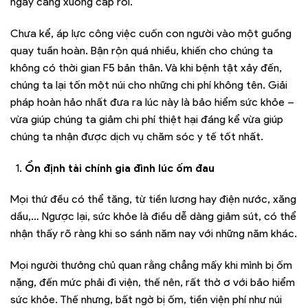
ngày càng xuống cấp rồi.
Chưa kể, áp lực công việc cuốn con người vào một guồng
quay tuần hoàn. Bận rộn quá nhiều, khiến cho chúng ta
không có thời gian F5 bản thân. Và khi bệnh tật xảy đến,
chúng ta lại tốn một núi cho những chi phí không tên. Giải
pháp hoàn hảo nhất đưa ra lúc này là bảo hiểm sức khỏe –
vừa giúp chúng ta giảm chi phí thiệt hại đáng kể vừa giúp
chúng ta nhận được dịch vụ chăm sóc y tế tốt nhất.
Ổn định tài chính gia đình lúc ốm đau
Mọi thứ đều có thể tăng, từ tiền lương hay điện nước, xăng
dầu,… Ngược lại, sức khỏe là điều dễ dàng giảm sút, có thể
nhận thấy rõ ràng khi so sánh năm nay với những năm khác.
Mọi người thưởng chủ quan rằng chẳng mấy khi mình bị ốm
nặng, đến mức phải đi viện, thế nên, rất thờ ơ với bảo hiểm
sức khỏe. Thế nhưng, bất ngờ bị ốm, tiền viện phí như núi