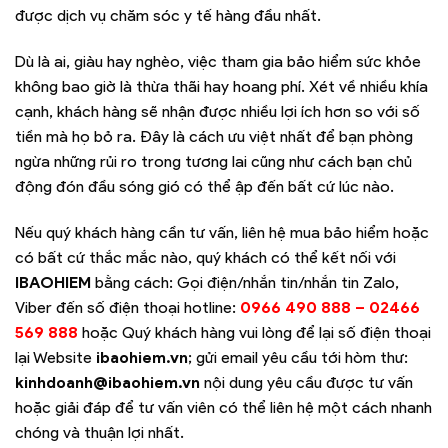
được dịch vụ chăm sóc y tế hàng đầu nhất.
Dù là ai, giàu hay nghèo, việc tham gia bảo hiểm sức khỏe
không bao giờ là thừa thãi hay hoang phí. Xét về nhiều khía
cạnh, khách hàng sẽ nhận được nhiều lợi ích hơn so với số
tiền mà họ bỏ ra. Đây là cách ưu việt nhất để bạn phòng
ngừa những rủi ro trong tương lai cũng như cách bạn chủ
động đón đầu sóng gió có thể ập đến bất cứ lúc nào.
Nếu quý khách hàng cần tư vấn, liên hệ mua bảo hiểm hoặc
có bất cứ thắc mắc nào, quý khách có thể kết nối với
IBAOHIEM
bằng cách: Gọi điện/nhắn tin/nhắn tin Zalo,
Viber đến số điện thoại hotline:
0966 490 888 – 02466
569 888
hoặc Quý khách hàng vui lòng để lại số điện thoại
lại Website
ibaohiem.vn
; gửi email yêu cầu tới hòm thư:
kinhdoanh@ibaohiem.vn
nội dung yêu cầu được tư vấn
hoặc giải đáp để tư vấn viên có thể liên hệ một cách nhanh
chóng và thuận lợi nhất.