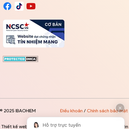
© 2025 IBAOHIEM
Điều khoản
/
Chính sách bảo mật
Hỗ trợ trực tuyến
Thiết kế website độc quyền bởi IBAOHIEM - Mọi thông tin trên