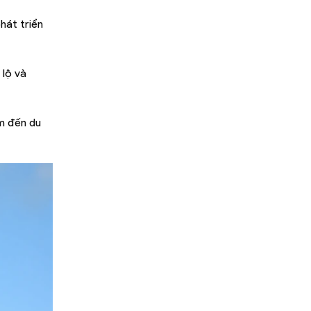
hát triển
 lộ và
ểm đến du