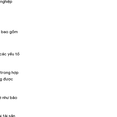
 nghiệp
m, bao gồm
 các yếu tố
ừ trong hợp
ng được
ợ như bảo
i tài sản