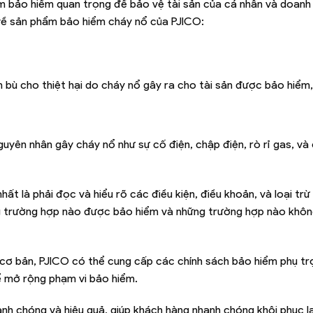
 bảo hiểm quan trọng để bảo vệ tài sản của cá nhân và doanh
 về sản phẩm bảo hiểm cháy nổ của PJICO:
bù cho thiệt hại do cháy nổ gây ra cho tài sản được bảo hiể
yên nhân gây cháy nổ như sự cố điện, chập điện, rò rỉ gas, và
hất là phải đọc và hiểu rõ các điều kiện, điều khoản, và loại tr
ững trường hợp nào được bảo hiểm và những trường hợp nào khô
cơ bản, PJICO có thể cung cấp các chính sách bảo hiểm phụ tr
để mở rộng phạm vi bảo hiểm.
nh chóng và hiệu quả, giúp khách hàng nhanh chóng khôi phục lạ