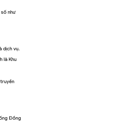
u số như
 dịch vụ.
h là Khu
 truyền
thống Đồng