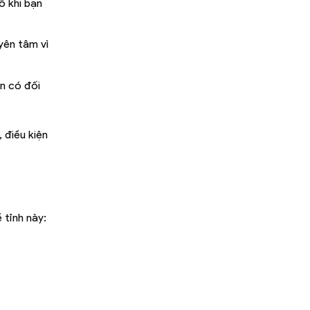
ổ khi bạn
yên tâm vì
n có đối
 điều kiện
 tỉnh này: