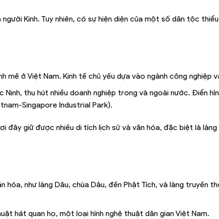
 người Kinh. Tuy nhiên, có sự hiện diện của một số dân tộc thiể
ạnh mẽ ở Việt Nam. Kinh tế chủ yếu dựa vào ngành công nghiệp và
 Ninh, thu hút nhiều doanh nghiệp trong và ngoài nước. Điển hìn
tnam-Singapore Industrial Park).
i đây giữ được nhiều di tích lịch sử và văn hóa, đặc biệt là làng
văn hóa, như làng Dâu, chùa Dâu, đền Phật Tích, và làng truyền 
thuật hát quan họ, một loại hình nghệ thuật dân gian Việt Nam.