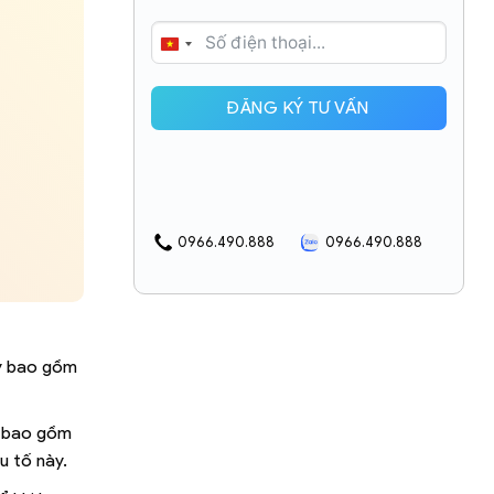
VIETNAM
+84
ĐĂNG KÝ TƯ VẤN
0966.490.888
0966.490.888
ày bao gồm
, bao gồm
u tố này.