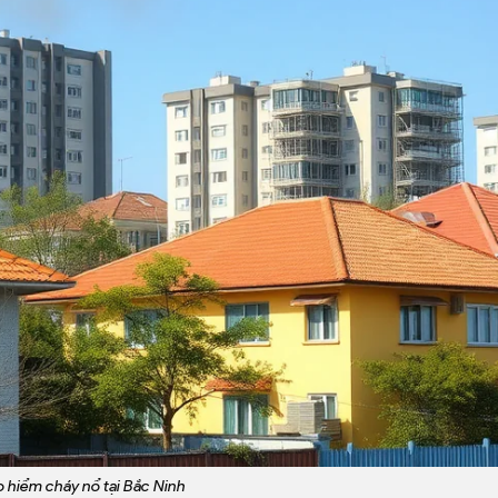
 hiểm cháy nổ tại Bắc Ninh