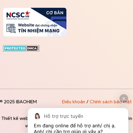
© 2025 IBAOHIEM
Điều khoản
/
Chính sách bảo mật
Hỗ trợ trực tuyến
Thiết kế website độc quyền bởi IBAOHIEM - Mọi thông tin trên
Em đang online để hỗ trợ anh/ chị ạ. 
website đều mang tính chất tham khảo
Anh/ chị cần trợ giúp gì vậy ạ?