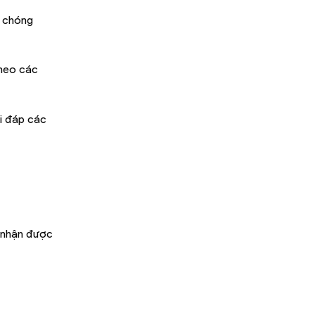
h chóng
theo các
ải đáp các
i nhận được