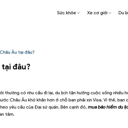
Sức khỏe
Xe cơ giới
Du lị
 Châu Âu tại đâu?
 tại đâu?
 thường có nhu cầu đi lại, du lịch tận hưởng cuộc sống nhiều h
 nước Châu Âu khó khăn hơn ở chỗ bạn phải xin Visa. Vì thế, bạn 
t theo yêu cầu của Đại sứ quán. Bên cạnh đó,
mua bảo hiểm du lịc
an tâm.