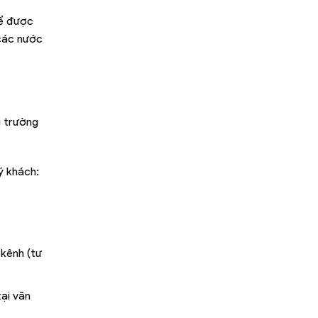
để được
các nước
ị trường
ý khách:
 kênh (tư
tại văn