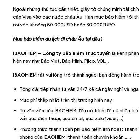
Ngoài những thủ tục cần thiết, giấy tờ chứng minh tài chí
cấp Visa vào các nước châu Âu. Hạn mức bảo hiểm tối t
rơi vào khoảng 50.000USD hoặc 30.000EURO.
Mua bảo hiểm du lịch đi châu Âu tại đâu
?
IBAOHIEM – Công ty Bảo hiểm Trực tuyến
là kênh phân
hiện nay như Bảo Việt, Bảo Minh, Pjico, VBI,…
IBAOHIEM
rất vui lòng trở thành người bạn đồng hành tr
Tổng đài tiếp nhận tư vấn 24/7 kể cả ngày nghỉ và ngà
Mức phí thấp nhất trên thị trường hiện nay
Tư vấn viên của IBAOHIEM đều có trình độ cử nhân trở l
vấn qua điện thoại, qua email, qua zalo/viber,…)
Phương thức thanh toán phí bảo hiểm linh hoạt: Thanh t
phòng của IBAOHIEM, thanh toán chuyển khoản,…..