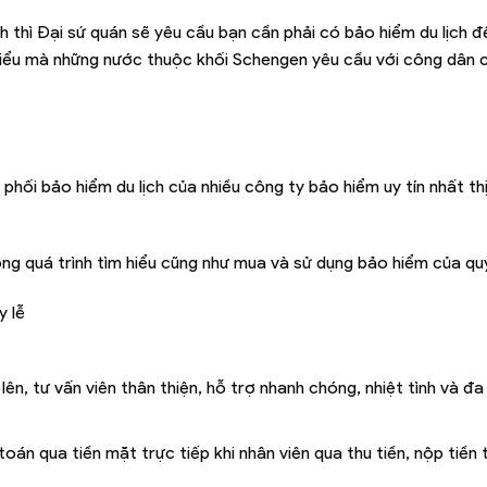
nh thì Đại sứ quán sẽ yêu cầu bạn cần phải có bảo hiểm du lịch 
hiểu mà những nước thuộc khối Schengen yêu cầu với công dân 
 phối bảo hiểm du lịch của nhiều công ty bảo hiểm uy tín nhất th
ong quá trình tìm hiểu cũng như mua và sử dụng bảo hiểm của qu
y lễ
ên, tư vấn viên thân thiện, hỗ trợ nhanh chóng, nhiệt tình và đa
oán qua tiền mặt trực tiếp khi nhân viên qua thu tiền, nộp tiền 