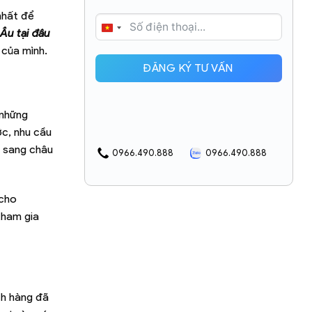
nhất để
VIETNAM
Âu tại đâu
+84
 của mình.
ĐĂNG KÝ TƯ VẤN
 những
ớc, nhu cầu
a sang châu
0966.490.888
0966.490.888
 cho
tham gia
ch hàng đã