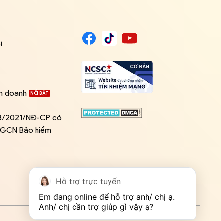
i
nh doanh
03/2021/NĐ-CP có
ề GCN Bảo hiểm
Hỗ trợ trực tuyến
Em đang online để hỗ trợ anh/ chị ạ. 
Anh/ chị cần trợ giúp gì vậy ạ?