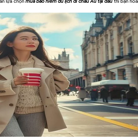
oăn lựa chọn
mua bảo hiểm du lịch đi châu Âu tại đâu
thì bạn ho