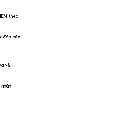
IEM
theo
ải đáp các
ng và
i nhận