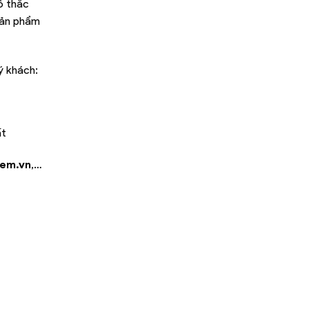
ố thắc
sản phẩm
ý khách:
ất
iem.vn
,…