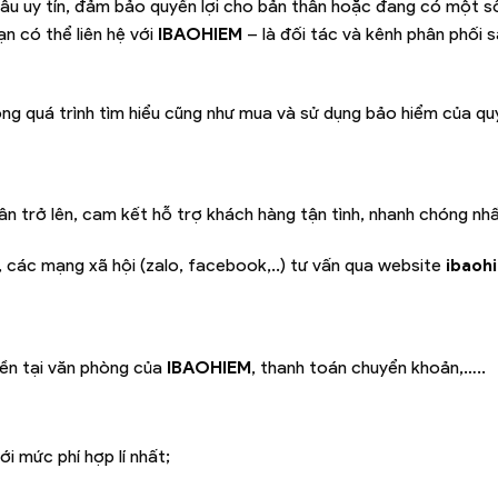
âu uy tín, đảm bảo quyền lợi cho bản thân hoặc đang có một s
n có thể liên hệ với
IBAOHIEM
– là đối tác và kênh phân phối 
ong quá trình tìm hiểu cũng như mua và sử dụng bảo hiểm của qu
ân trở lên, cam kết hỗ trợ khách hàng tận tình, nhanh chóng nh
l, các mạng xã hội (zalo, facebook,..) tư vấn qua website
ibaoh
iền tại văn phòng của
IBAOHIEM
, thanh toán chuyển khoản,…..
i mức phí hợp lí nhất;