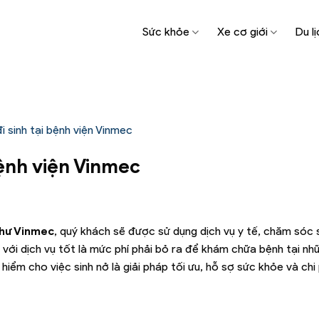
Sức khỏe
Xe cơ giới
Du lị
i sinh tại bệnh viện Vinmec
bệnh viện Vinmec
như Vinmec
, quý khách sẽ được sử dụng dịch vụ y tế, chăm sóc
h với dịch vụ tốt là mức phí phải bỏ ra để khám chữa bệnh tại n
iểm cho việc sinh nở là giải pháp tối ưu, hỗ sợ sức khỏe và chi p