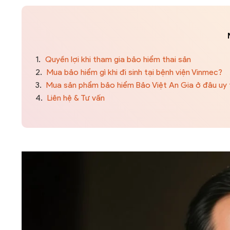
1.
Quyền lợi khi tham gia bảo hiểm thai sản
2.
Mua bảo hiểm gì khi đi sinh tại bệnh viện Vinmec?
3.
Mua sản phẩm bảo hiểm Bảo Việt An Gia ở đâu uy 
4.
Liên hệ & Tư vấn