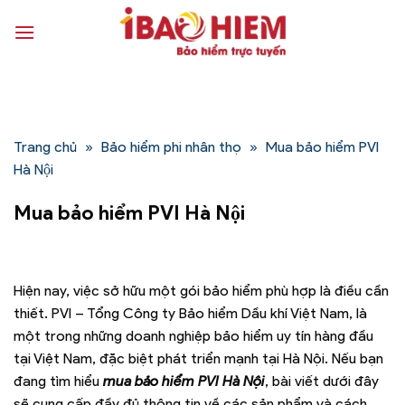
Bỏ
qua
nội
dung
Trang chủ
»
Bảo hiểm phi nhân thọ
»
Mua bảo hiểm PVI
Hà Nội
Mua bảo hiểm PVI Hà Nội
Hiện nay, việc sở hữu một gói bảo hiểm phù hợp là điều cần
thiết. PVI – Tổng Công ty Bảo hiểm Dầu khí Việt Nam, là
một trong những doanh nghiệp bảo hiểm uy tín hàng đầu
tại Việt Nam, đặc biệt phát triển mạnh tại Hà Nội. Nếu bạn
đang tìm hiểu
mua bảo hiểm PVI Hà Nội
, bài viết dưới đây
sẽ cung cấp đầy đủ thông tin về các sản phẩm và cách