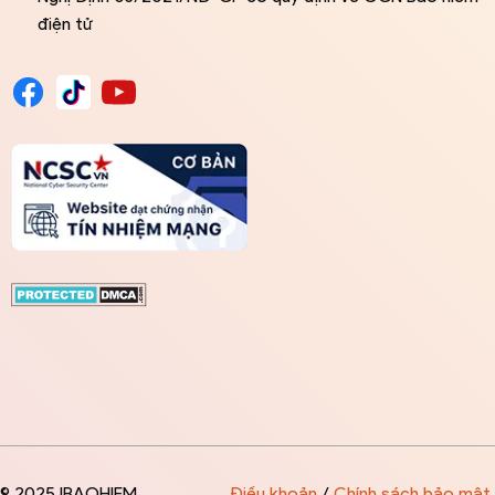
điện tử
© 2025 IBAOHIEM
Điều khoản
/
Chính sách bảo mật