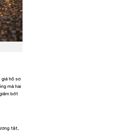
 giá hồ sơ
ồng mà hai
 giảm bớt
ương tật,