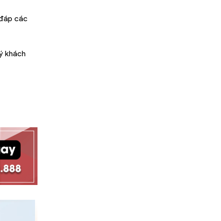
 đáp các
uý khách