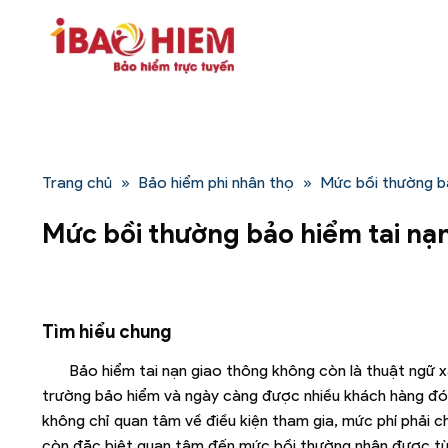
Bỏ
qua
nội
dung
Trang chủ
»
Bảo hiểm phi nhân thọ
»
Mức bồi thường b
Mức bồi thường bảo hiểm tai nạ
Tìm hiểu chung
Bảo hiểm tai nạn giao thông không còn là thuật ngữ xa 
trường bảo hiểm và ngày càng được nhiều khách hàng đón 
không chỉ quan tâm về điều kiện tham gia, mức phí phải c
còn đặc biệt quan tâm đến mức bồi thường nhận được từ c