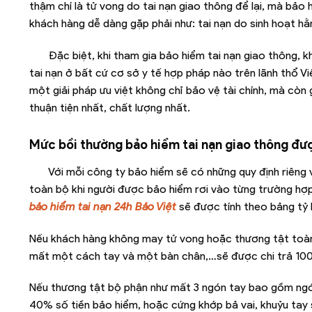
thậm chí là tử vong do tai nạn giao thông để lại, mà bảo 
khách hàng dễ dàng gặp phải như: tai nạn do sinh hoạt hằn
Đặc biệt, khi tham gia bảo hiểm tai nạn giao thông, 
tai nạn ở bất cứ cơ sở y tế hợp pháp nào trên lãnh thổ V
một giải pháp ưu việt không chỉ bảo vệ tài chính, mà còn
thuận tiện nhất, chất lượng nhất.
Mức bồi thường bảo hiểm tai nạn giao thông đượ
Với mỗi công ty bảo hiểm sẽ có những quy định riêng
toàn bộ khi người được bảo hiểm rơi vào từng trường hợ
bảo hiểm tai nạn 24h Bảo Việt
sẽ được tính theo bảng tỷ 
Nếu khách hàng không may tử vong hoặc thương tật toàn 
mất một cách tay và một bàn chân,…sẽ được chi trả 100
Nếu thương tật bộ phận như mất 3 ngón tay bao gồm ngón 
40% số tiền bảo hiểm, hoặc cứng khớp bả vai, khuỷu tay