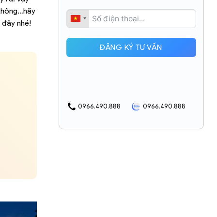
 không…hãy
 đây nhé!
ĐĂNG KÝ TƯ VẤN
0966.490.888
0966.490.888