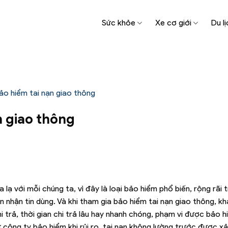
Sức khỏe
Xe cơ giới
Du lị
ảo hiểm tai nạn giao thông
n giao thông
lạ với mỗi chúng ta, vì đây là loại bảo hiểm phổ biến, rộng rãi t
nhận tin dùng. Và khi tham gia bảo hiểm tai nạn giao thông, k
hi trả, thời gian chi trả lâu hay nhanh chóng, phạm vi được bảo
ông ty bảo hiểm khi rủi ro, tai nạn không lường trước được xả