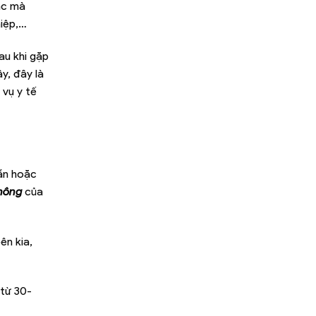
hác mà
hiệp,…
au khi gặp
y, đây là
 vụ y tế
hần hoặc
thông
của
ên kia,
 từ 30-