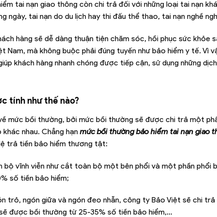
hiểm tai nạn giao thông còn chi trả đối với những loại tai nạn k
g ngày, tai nạn do du lịch hay thi đấu thể thao, tai nạn nghề ng
khách hàng sẽ dễ dàng thuận tiện chăm sóc, hồi phục sức khỏe s
iệt Nam, mà không buộc phải đúng tuyến như bảo hiểm y tế. Vì vậ
 giúp khách hàng nhanh chóng được tiếp cận, sử dụng những dịch
c tính như thế nào?
 về mức bồi thường, bởi mức bồi thường sẽ được chi trả một p
p khác nhau. Chẳng hạn
mức bồi thường bảo hiểm tai nạn giao 
lệ trả tiền bảo hiểm thương tật:
bộ vĩnh viễn như cắt toàn bộ một bên phổi và một phần phổi b
% số tiền bảo hiểm;
trỏ, ngón giữa và ngón đeo nhẫn, công ty Bảo Việt sẽ chi trả
 sẽ được bồi thường từ 25-35% số tiền bảo hiểm,…