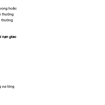
 vong hoặc
i thường
i thường
i nạn giao
 vui lòng