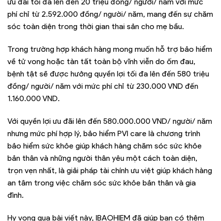
ưu đãi tối đa lên đến 20 triệu đồng/ người/ năm với mức
phí chỉ từ 2.592.000 đồng/ người/ năm, mang đến sự chăm
sóc toàn diện trong thời gian thai sản cho mẹ bầu.
Trong trường hợp khách hàng mong muốn hỗ trợ bảo hiểm
về tử vong hoặc tàn tất toàn bộ vĩnh viễn do ốm đau,
bệnh tật sẽ được hưởng quyền lợi tối đa lên đến 580 triệu
đồng/ người/ năm với mức phí chỉ từ 230.000 VND đến
1.160.000 VND.
Với quyền lợi ưu đãi lên đến 580.000.000 VND/ người/ năm
nhưng mức phí hợp lý, bảo hiểm PVI care là chương trình
bảo hiểm sức khỏe giúp khách hàng chăm sóc sức khỏe
bản thân và những người thân yêu một cách toàn diện,
trọn vẹn nhất, là giải pháp tài chính ưu việt giúp khách hàng
an tâm trong việc chăm sóc sức khỏe bản thân và gia
đình.
Hy vọng qua bài viết này, IBAOHIEM đã giúp bạn có thêm