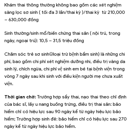
Khám thai thông thường không bao gồm các xét nghiệm
sàng lọc sơ sinh ( tối đa 3 lần/thai kỳ )/thai kỳ từ 210,000
– 630,000 đồng
Sinh thường/sinh mổ/biến chứng thai sản ( nội trú, trong
ngày, ngoại trú): 10,5 – 31,5 triệu đồng
Chăm sóc trẻ sơ sinh:(loại trừ bệnh bẩm sinh) là những chi
phí, bao gồm chi phí xét nghiệm dưỡng nhi, điều trị vàng da
sinh lý, chích ngừa, chi phí vệ sinh em bé tại bệnh viện trong
vòng 7 ngày sau khi sinh với điều kiện người mẹ chưa xuất
viện.
Thời gian chờ:
Trường hợp sẩy thai, nạo thai theo chỉ định
của bác sĩ, lấy u nang buồng trứng, điều trị thai sản: bảo
hiểm chỉ có hiệu lực sau 90 ngày kể từ ngày hiệu lực bảo
hiểm; Trường hợp sinh đẻ: bảo hiểm chỉ có hiệu lực sau 270
ngày kể từ ngày hiệu lực bảo hiểm.