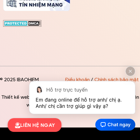
© 2025 IBAOHIEM
Điều khoản
/
Chính sách bảo mật
Hỗ trợ trực tuyến
Thiết kế website độc quyền bởi IBAOHIEM - Mọi thông tin trên
Em đang online để hỗ trợ anh/ chị ạ. 
website đều mang tính chất tham khảo
Anh/ chị cần trợ giúp gì vậy ạ?
LIÊN HỆ NGAY