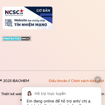
© 2025 IBAOHIEM
Điều khoản
/
Chính sách bảo mật
Hỗ trợ trực tuyến
Thiết kế website độc quyền bởi IBAOHIEM - Mọi thông tin trên
website đều mang tính chất tham khảo
Em đang online để hỗ trợ anh/ chị ạ. 