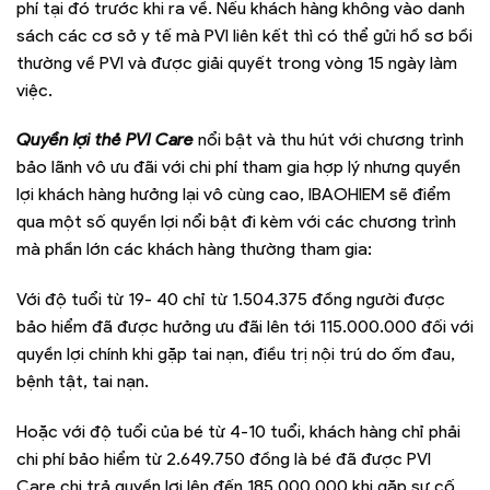
phí tại đó trước khi ra về. Nếu khách hàng không vào danh
sách các cơ sở y tế mà PVI liên kết thì có thể gửi hồ sơ bồi
thường về PVI và được giải quyết trong vòng 15 ngày làm
việc.
Quyền lợi thẻ PVI Care
nổi bật và thu hút với chương trình
bảo lãnh vô ưu đãi với chi phí tham gia hợp lý nhưng quyền
lợi khách hàng hưởng lại vô cùng cao, IBAOHIEM sẽ điểm
qua một số quyền lợi nổi bật đi kèm với các chương trình
mà phần lớn các khách hàng thường tham gia:
Với độ tuổi từ 19- 40 chỉ từ 1.504.375 đồng người được
bảo hiểm đã được hưởng ưu đãi lên tới 115.000.000 đối với
quyền lợi chính khi gặp tai nạn, điều trị nội trú do ốm đau,
bệnh tật, tai nạn.
Hoặc với độ tuổi của bé từ 4-10 tuổi, khách hàng chỉ phải
chi phí bảo hiểm từ 2.649.750 đồng là bé đã được PVI
Care chi trả quyền lợi lên đến 185.000.000 khi gặp sự cố