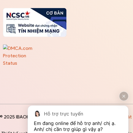
Hỗ trợ trực tuyến
© 2025 IBAOHIEM
Điều khoản
/
Chính sách bảo mật
Em đang online để hỗ trợ anh/ chị ạ. 
Anh/ chị cần trợ giúp gì vậy ạ?