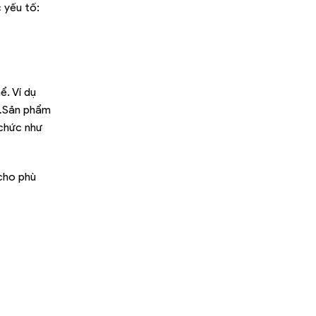
 yếu tố:
ể. Ví dụ
,…Sản phẩm
chức như
 cho phù