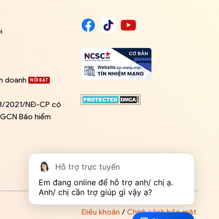
i
nh doanh
03/2021/NĐ-CP có
ề GCN Bảo hiểm
Hỗ trợ trực tuyến
Em đang online để hỗ trợ anh/ chị ạ. 
Anh/ chị cần trợ giúp gì vậy ạ?
Điều khoản
/
Chính sách bảo mật