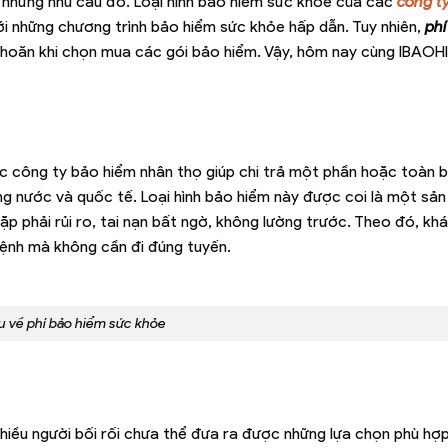
 những nhu cầu đó. Loại hình bảo hiểm sức khỏe của các
công t
 những chương trình bảo hiểm sức khỏe hấp dẫn. Tuy nhiên,
phí
 khoăn khi chọn mua các gói bảo hiểm. Vậy, hôm nay cùng IBAOH
c công ty bảo hiểm nhân thọ giúp chi trả một phần hoặc toàn b
g nước và quốc tế. Loại hình bảo hiểm này được coi là một sả
ặp phải rủi ro, tai nạn bất ngờ, không lường trước. Theo đó, kh
bệnh mà không cần đi đúng tuyến.
u về phí bảo hiểm sức khỏe
hiều người bối rối chưa thể đưa ra được những lựa chọn phù hợp