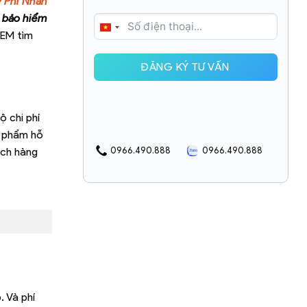
y Phi Nhân
 bảo hiểm
VIETNAM
IEM tìm
+84
ĐĂNG KÝ TƯ VẤN
ộ chi phí
n phẩm hỗ
ách hàng
0966.490.888
0966.490.888
. Và phí