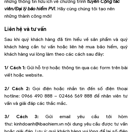
những thông tin hữu ích về chương trình
tuyển Cộng tác
viên/Đại lý bảo hiểm PVI
. Hãy cùng chúng tôi tạo nên
những thành công mới!
Liên hệ và tư vấn
Sau khi quý khách hàng đã tìm hiểu về sản phẩm và quý
khách hàng cần tư vấn hoặc liên hệ mua bảo hiểm, quý
khách hàng vui lòng làm theo các cách sau đây:
1/ Cách 1:
Gửi hỗ trợ hoặc thông tin qua các form trên bài
viết hoặc website.
2/ Cách 2:
Gọi điện hoặc nhắn tin đến số điện thoại
hotline:
0966 490 888 – 02466 569 888
để nhân viên tư
vấn và giải đáp các thắc mắc.
3/ Cách 3:
Gửi email yêu cầu tới hòm
thư:
kinhdoanh@ibaohiem.vn
nội dung yêu cầu được tư vấn
hoặc giải đáp. Lưu ý: quý khách hàng vui lòng để lại số điện